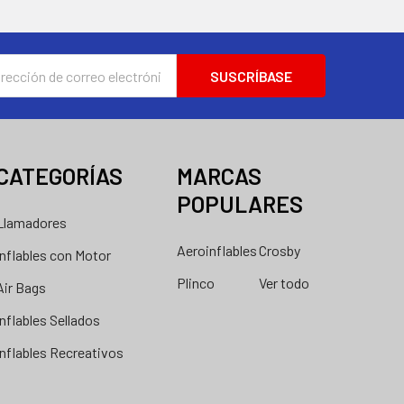
ión
nico
CATEGORÍAS
MARCAS
POPULARES
Llamadores
Aeroinflables
Crosby
Inflables con Motor
Plinco
Ver todo
Air Bags
Inflables Sellados
Inflables Recreativos