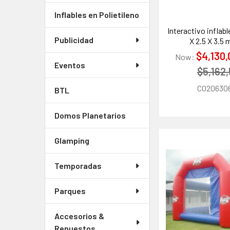
Inflables en Polietileno
Interactivo inflabl
Publicidad
X 2.5 X 3.5 
$4,130
Now:
Eventos
$5,162
CO20630
BTL
Domos Planetarios
Glamping
Temporadas
Parques
Accesorios &
Repuestos