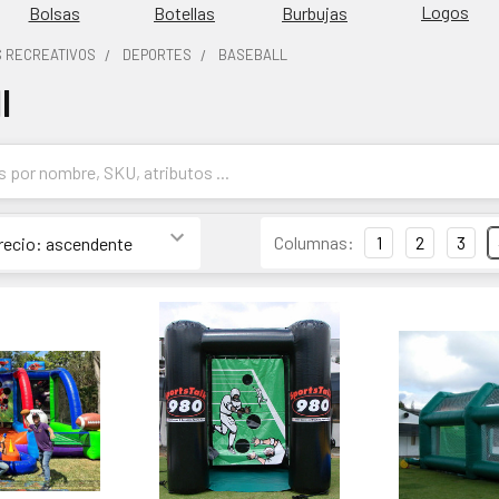
Logos
Burbujas
Bolsas
Botellas
S RECREATIVOS
DEPORTES
BASEBALL
l
Columnas:
1
2
3