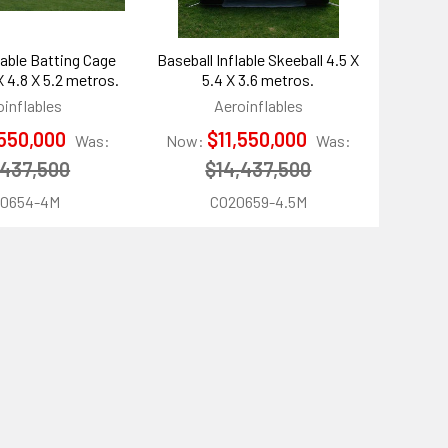
lable Batting Cage
Baseball Inflable Skeeball 4.5 X
X 4.8 X 5.2 metros.
5.4 X 3.6 metros.
oinflables
Aeroinflables
,550,000
$11,550,000
Was:
Now:
Was:
,437,500
$14,437,500
0654-4M
CO20659-4.5M