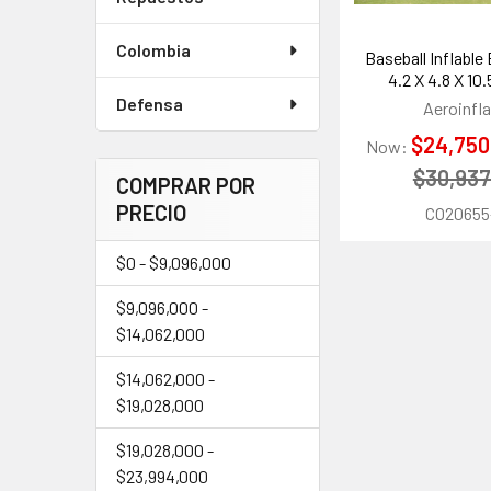
Colombia
Baseball Inflable
4.2 X 4.8 X 10
Defensa
Aeroinfla
$24,750
Now:
$30,937
COMPRAR POR
PRECIO
CO20655
$0 - $9,096,000
$9,096,000 -
$14,062,000
$14,062,000 -
$19,028,000
$19,028,000 -
$23,994,000