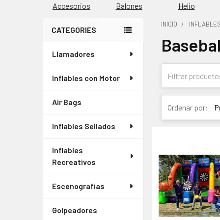
Accesorios
Balones
Helio
INICIO
INFLABLE
CATEGORIES
Basebal
Barra
Llamadores
lateral
Inflables con Motor
Air Bags
Ordenar por:
Inflables Sellados
Inflables
Recreativos
Escenografías
Golpeadores