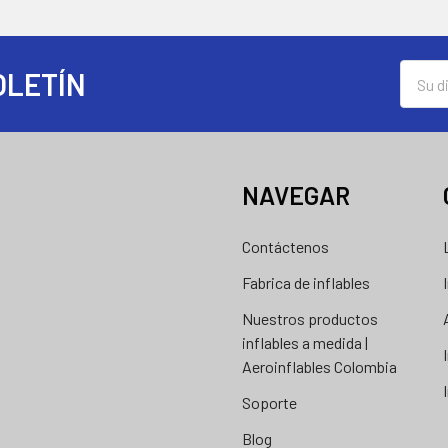
Direcc
OLETÍN
de
correo
electró
NAVEGAR
Contáctenos
Fabrica de inflables
Nuestros productos
inflables a medida |
Aeroinflables Colombia
Soporte
Blog