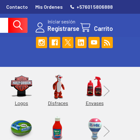
Contacto
Mis Ordenes
+57601 5806888
Iniciar sesión
Registrarse
Carrito
Esferas
Logos
Envases
Disfraces
Hieleras