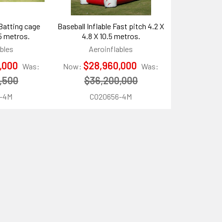
 Batting cage
Baseball Inflable Fast pitch 4.2 X
.5 metros.
4.8 X 10.5 metros.
bles
Aeroinflables
,000
$28,960,000
Was:
Now:
Was:
,500
$36,200,000
-4M
CO20656-4M