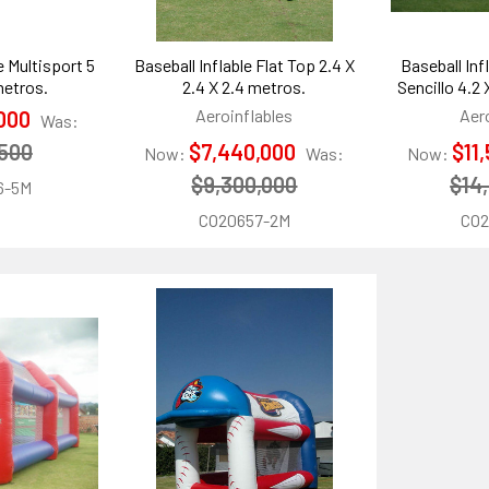
e Multisport 5
Baseball Inflable Flat Top 2.4 X
Baseball Inf
metros.
2.4 X 2.4 metros.
Sencillo 4.2 
Aeroinflables
Aer
,000
Was:
,500
$7,440,000
$11
Now:
Was:
Now:
$9,300,000
$14
6-5M
CO20657-2M
CO2