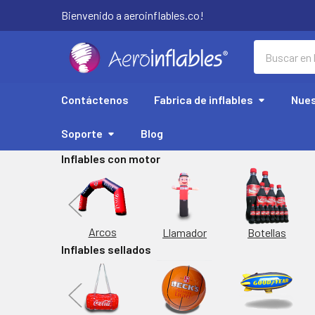
Bienvenido a aeroinflables.co!
Buscar
Contáctenos
Fabrica de inflables
Nues
Soporte
Blog
Inflables con motor
Replicas
Arcos
Botellas
Llamador
Inflables sellados
orta Latas
Inflable