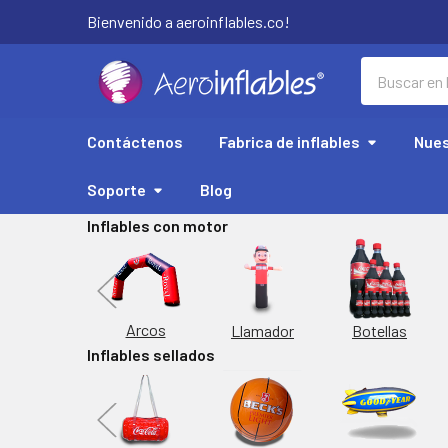
Bienvenido a aeroinflables.co!
Buscar
Contáctenos
Fabrica de inflables
Nues
Soporte
Blog
Inflables con motor
Replicas
Arcos
Botellas
Llamador
Inflables sellados
orta Latas
Inflable