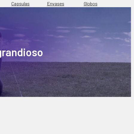
Capsulas
Envases
Globos
 grandioso