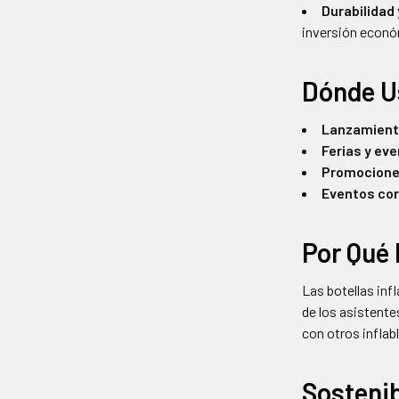
Durabilidad 
inversión econó
Dónde U
Lanzamient
Ferias y ev
Promociones
Eventos cor
Por Qué 
Las botellas inf
de los asistent
con otros inflab
Sostenib