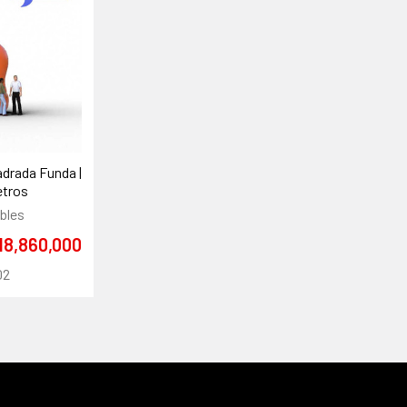
adrada Funda |
etros
bles
$18,860,000
02