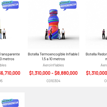
Transparente
Botella Termoencogible Inflable |
Botella Redond
a 10 metros
1.5 a 10 metros
bles
Aeroinflables
Aer
$6,710,000
$1,310,000 - $8,880,000
$1,310,000
05
CO10304
C