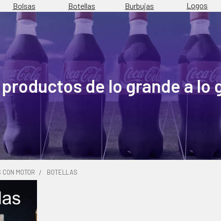
Logos
Burbujas
Bolsas
Botellas
 productos de lo grande a lo
S CON MOTOR
BOTELLAS