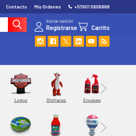
Contacto
Mis Ordenes
+57601 5806888
Iniciar sesión
Registrarse
Carrito
Esferas
Logos
Envases
Disfraces
Hieleras