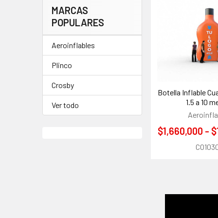
MARCAS
POPULARES
Aeroinflables
Plinco
Crosby
Botella Inflable Cu
1.5 a 10 m
Ver todo
Aeroinfla
$1,660,000 - 
CO103