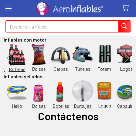
Buscar
Inflables con motor
Túneles
Totem
Logos
Bolsas
Carpas
Botellas
or
Inflables sellados
Logos
Burbujas
es
Helio
Bolsas
Botellas
Capsulas
Contáctenos