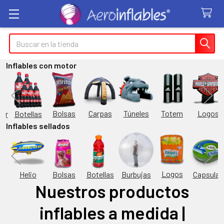
Buscar
Inflables con motor
Túneles
Totem
Logos
Bolsas
Carpas
Botellas
or
Inflables sellados
Logos
Burbujas
es
Helio
Bolsas
Botellas
Capsulas
Nuestros productos
inflables a medida |