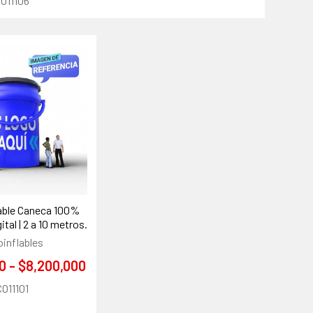
O11106
able Caneca 100%
tal | 2 a 10 metros.
oinflables
0 - $8,200,000
CO11101