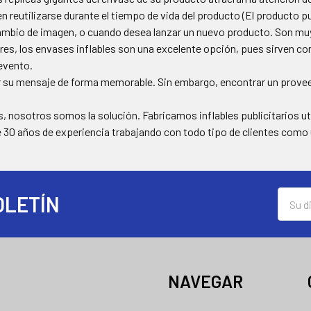
n reutilizarse durante el tiempo de vida del producto (El producto pu
mbio de imagen, o cuando desea lanzar un nuevo producto. Son muy f
iores, los envases inflables son una excelente opción, pues sirven 
evento.
r su mensaje de forma memorable. Sin embargo, encontrar un proveedo
es, nosotros somos la solución. Fabricamos inflables publicitarios uti
e 30 años de experiencia trabajando con todo tipo de clientes com
Direcc
OLETÍN
de
correo
electró
NAVEGAR