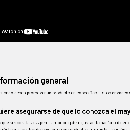
información general
e cuando desea promover un producto en específico. Estos envases s
uiere asegurarse de que lo conozca el ma
 que se corra la voz, pero tampoco quiere gastar demasiado dinero
 réplicas gigantes del envase de su producto atraerán la atención de 