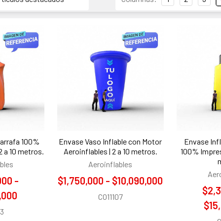
Garrafa 100%
Envase Vaso Inflable con Motor
Envase Inf
 2 a 10 metros.
Aeroinflables | 2 a 10 metros.
100% Impresi
bles
Aeroinflables
Aer
000 -
$1,750,000 - $10,090,000
$2,3
,000
CO11107
$15
03