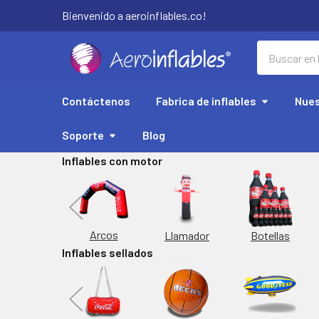
Bienvenido a aeroinflables.co!
Buscar
Contáctenos
Fabrica de inflables
Nues
Soporte
Blog
Inflables con motor
Replicas
Arcos
Botellas
Llamador
Inflables sellados
orta Latas
Inflable