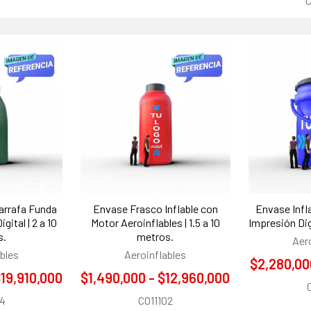
C
arrafa Funda
Envase Frasco Inflable con
Envase Infl
ital | 2 a 10
Motor Aeroinflables | 1.5 a 10
Impresión Digi
s.
metros.
Aer
bles
Aeroinflables
$2,280,00
$19,910,000
$1,490,000 - $12,960,000
04
CO11102