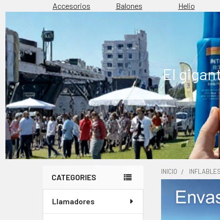
Accesorios
Balones
Helio
El gigan
INICIO
INFLABLE
CATEGORIES
Barra
Llamadores
lateral