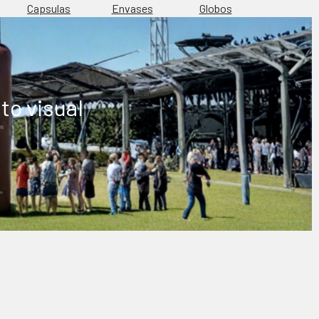
Capsulas
Envases
Globos
to visual