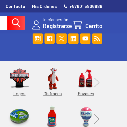
Contacto
Mis Ordenes
+57601 5806888
Iniciar sesión
Registrarse
Carrito
Esferas
Logos
Envases
Disfraces
Hieleras