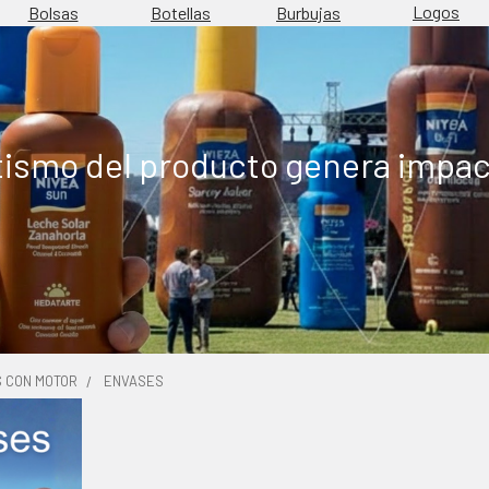
Logos
Burbujas
Bolsas
Botellas
tismo del producto genera impac
S CON MOTOR
ENVASES