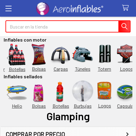
Buscar
Inflables con motor
Túneles
Totem
Logos
Bolsas
Carpas
Botellas
or
Inflables sellados
Logos
Burbujas
es
Helio
Bolsas
Botellas
Capsulas
Glamping
COMPRAR POR PRECIO