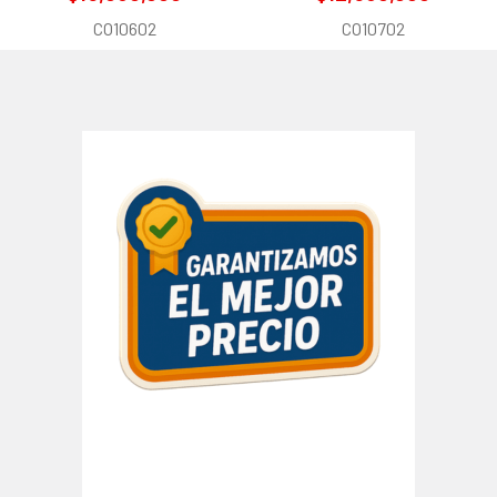
CO10602
CO10702
Barra
lateral