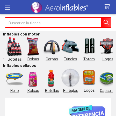
Buscar
Inflables con motor
Túneles
Totem
Logos
Bolsas
Carpas
Botellas
or
Inflables sellados
Logos
Burbujas
es
Helio
Bolsas
Botellas
Capsulas