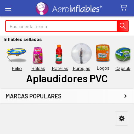
Buscar
Inflables sellados
Logos
Burbujas
es
Helio
Bolsas
Botellas
Capsulas
Aplaudidores PVC
MARCAS POPULARES
Barra
lateral