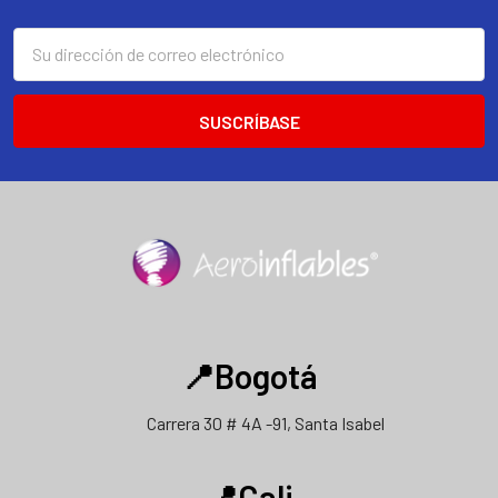
Dirección
de
correo
electrónico
📍Bogotá
Carrera 30 # 4A -91, Santa Isabel
📍Cali