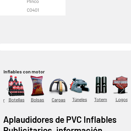
Plinco
CO401
Inflables con motor
Túneles
Totem
Logos
Bolsas
Carpas
Botellas
or
Aplaudidores de PVC Inflables
Publicitarios, información