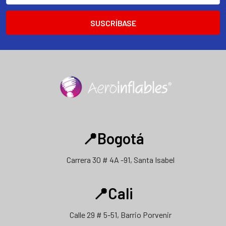
correo
electrónico
📍Bogotá
Carrera 30 # 4A -91, Santa Isabel
📍Cali
Calle 29 # 5-51, Barrio Porvenir