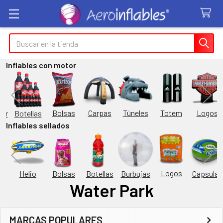
Buscar
Inflables con motor
Túneles
Totem
Logos
Bolsas
Carpas
Botellas
or
Inflables sellados
Logos
Burbujas
es
Helio
Bolsas
Botellas
Capsulas
Water Park
MARCAS POPULARES