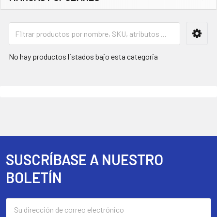
Barra
lateral
No hay productos listados bajo esta categoria
SUSCRÍBASE A NUESTRO
Footer
BOLETÍN
Dirección
de