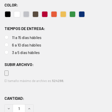
COLOR:
TIEMPOS DE ENTREGA:
11 a 15 dias hábiles
6 a 10 dias hábiles
3 a 5 dias hábiles
SUBIR ARCHIVO:
El tamaño máximo de archivo es
524288
,
EXISTENCIAS
CANTIDAD:
ACTUALES:
DISMINUIR CANTIDAD:
AUMENTAR CANTIDAD: