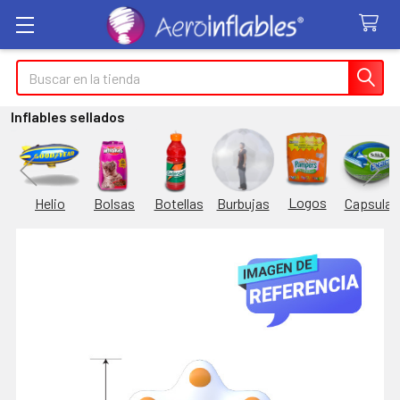
Buscar
Inflables sellados
Logos
Burbujas
es
Helio
Bolsas
Botellas
Capsulas