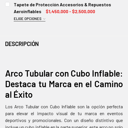
ESTACAS:
OBLIGATORIO
Tapete de Protección Accesorios & Repuestos
30 Centímetros
Aeroinflables
$1,450,000 - $2,500,000
60 Centímentros
ELIGE OPCIONES
MEDIDAS:
OBLIGATORIO
EXISTENCIAS
CANTIDAD:
4.5 metros X 6 metros
ACTUALES:
DISMINUIR CANTIDAD:
AUMENTAR CANTIDAD:
10 metros X 10 metros
DESCRIPCIÓN
EXISTENCIAS
CANTIDAD:
ACTUALES:
DISMINUIR CANTIDAD:
AUMENTAR CANTIDAD:
Arco Tubular con Cubo Inflable:
Destaca tu Marca en el Camino
al Éxito
Los Arco Tubular con Cubo Inflable son la opción perfecta
para elevar el impacto visual de tu marca en eventos
deportivos y promocionales. Con un diseño distintivo que
incluye un cubo inflable en la parte superior, este arco no solo