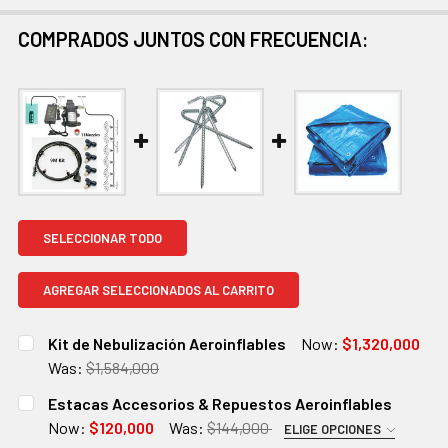
COMPRADOS JUNTOS CON FRECUENCIA:
SELECCIONAR TODO
AGREGAR SELECCIONADOS AL CARRITO
Kit de Nebulización Aeroinflables
Now:
$1,320,000
Was:
$1,584,000
EXISTENCIAS
CANTIDAD:
Estacas Accesorios & Repuestos Aeroinflables
ACTUALES:
DISMINUIR CANTIDAD:
AUMENTAR CANTIDAD:
Now:
$120,000
Was:
$144,000
ELIGE OPCIONES