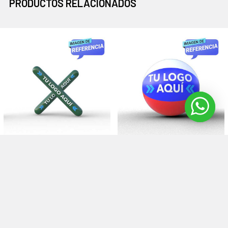
PRODUCTOS RELACIONADOS
Productos
relacionados
Aplaudidor Inflable PVC, Pack X
ELIGE OPCIONES
1.000 Und
Balón Casquetes Inflable
Plinco
Sellado | 50 A 80 Cms
CO401
Plinco
$60,500 - $216,500