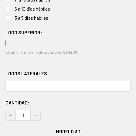
6 a 10 dias hábiles
3 a 5 dias hábiles
LOGO SUPERIOR:
El tamaño máximo de archivo es
524288
,
LOGOS LATERALES:
EXISTENCIAS
CANTIDAD:
ACTUALES:
DISMINUIR CANTIDAD:
AUMENTAR CANTIDAD:
MODELO 3D