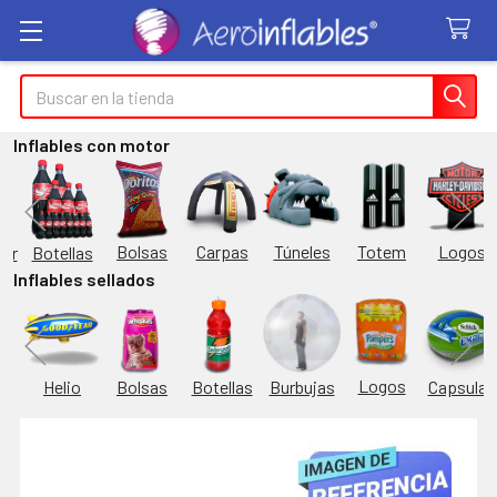
Buscar
Inflables con motor
Túneles
Totem
Logos
Bolsas
Carpas
Botellas
or
Inflables sellados
Logos
Burbujas
es
Helio
Bolsas
Botellas
Capsulas