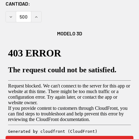
EXISTENCIAS
CANTIDAD:
ACTUALES:
DISMINUIR CANTIDAD:
AUMENTAR CANTIDAD:
MODELO 3D