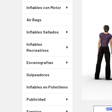
JUNTOS
CON
Inflables con Motor
FRECUENCIA:
Air Bags
SELECCIONAR
TODO
Inflables Sellados
AGREGAR
Inflables
SELECCIONADOS
Recreativos
AL CARRITO
Escenografías
Golpeadores
Inflables en Polietileno
Publicidad
Eventos