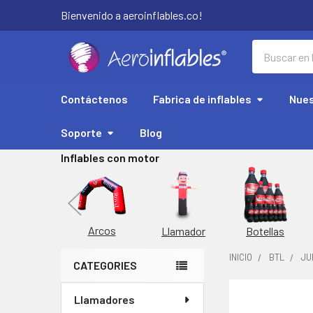
Bienvenido a aeroinflables.co!
Buscar
Contáctenos
Fabrica de inflables
Nues
Soporte
Blog
Inflables con motor
Replicas
Arcos
Botellas
Llamador
INICIO
BTL
JU
CATEGORIES
Barra
Llamadores
COMPRADOS
lateral