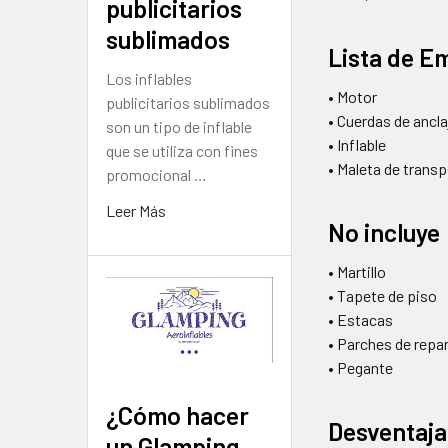
publicitarios
sublimados
Lista de 
Los inflables
• Motor
publicitarios sublimados
• Cuerdas de ancla
son un tipo de inflable
• Inflable
que se utiliza con fines
• Maleta de trans
promocional …
Leer Más
No incluye
• Martillo
• Tapete de piso
• Estacas
• Parches de repa
• Pegante
¿Cómo hacer
Desventaja
un Glamping