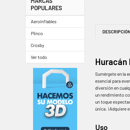
MARCAS
POPULARES
Aeroinflables
DESCRIPCIÓ
Plinco
Crosby
Ver todo
Huracán 
Sumérgete en la e
esencial para even
diversión en cual
un rendimiento con
un toque espectacu
única. ¡Adquiere e
Uso