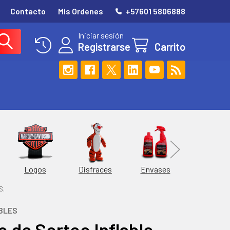
Contacto
Mis Ordenes
+57601 5806888
Iniciar sesión
Registrarse
Carrito
Esferas
Logos
Envases
Disfraces
S.
BLES
 de Sorteo Inflable