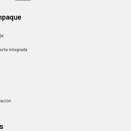
Empaque
je
porte integrada
ración
s