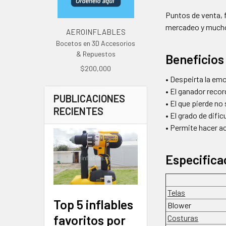
Puntos de venta, 
mercadeo y much
AEROINFLABLES
Bocetos en 3D Accesorios
& Repuestos
Beneficios
$200,000
• Despeirta la emo
• El ganador recor
PUBLICACIONES
• El que pierde no 
RECIENTES
• El grado de difi
• Permite hacer a
Especifica
Telas
Top 5 inflables
Blower
favoritos por
Costuras