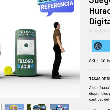
Hura
Digita
SKU:
CO11
TASAS DE 
A continuaci
disponibles 
cantidad de