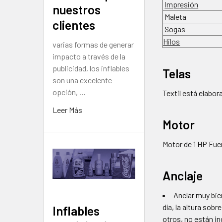
Impresión
nuestros
Maleta
clientes
Sogas
Hilos
varias formas de generar
impacto a través de la
publicidad, los inflables
Telas
son una excelente
opción, …
Textil está elabor
Leer Más
Motor
Motor de 1 HP Fue
Anclaje
Anclar muy bien
día, la altura sob
Inflables
otros, no están in