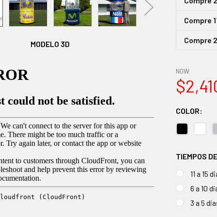
Compre 2 
Compre 11
Compre 2
MODELO 3D
NOW:
$2,41
COLOR:
TIEMPOS D
11 a 15 d
6 a 10 d
3 a 5 di