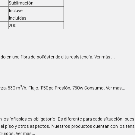
Sublimación
Incluye
Incluidas
200
ado en una fibra de poliéster de alta resistencia.
Ver más
...
rza, 530 m³/h. Flujo, 1150pa Presión, 750w Consumo.
Ver mas
...
 los inflables es obligatorio. Es diferente para cada situación, pues
re el piso y otros aspectos. Nuestros productos cuentan con los ten
cluidos.
Ver más
...