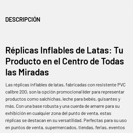
COMPRADOS
DESCRIPCIÓN
JUNTOS
CON
FRECUENCIA:
Réplicas Inflables de Latas: Tu
Producto en el Centro de Todas
SELECCIONAR
TODO
las Miradas
AGREGAR
SELECCIONADOS
Las réplicas inflables de latas, fabricadas con resistente PVC
AL CARRITO
calibre 200, son la opción promocional líder para representar
productos como salchichas, leche para bebés, guisantes y
más. Con una base robusta y una cuerda de amarre para su
exhibición en cualquier zona del punto de venta, estas
réplicas se destacan en su versatilidad. Perfectas para su uso
en puntos de venta, supermercados, tiendas, ferias, eventos