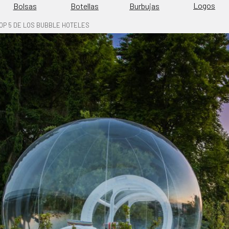
Logos
Burbujas
Bolsas
Botellas
OP 5 DE LOS BUBBLE HOTELES