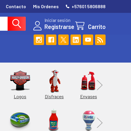
Contacto
Mis Ordenes
+57601 5806888
Iniciar sesión
Registrarse
Carrito
Esferas
Logos
Envases
Disfraces
Hieleras