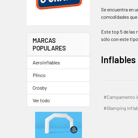
Se encuentra en u
comodidades que p
Este top 5 de las 
sólo con este tip
MARCAS
POPULARES
Inflable
Aeroinflables
Plinco
Crosby
#Campamento in
Ver todo
#Glamping inflab