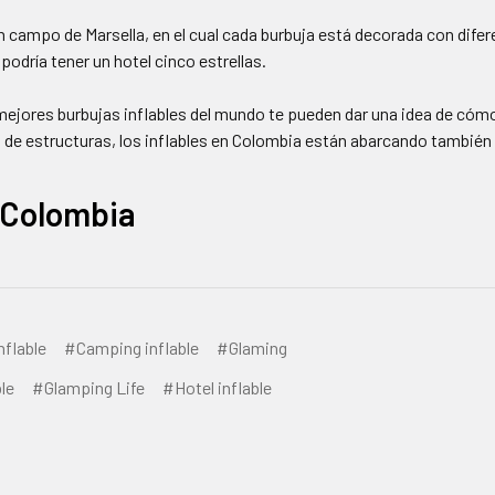
n campo de Marsella, en el cual cada burbuja está decorada con dif
odría tener un hotel cinco estrellas.
mejores burbujas inflables del mundo te pueden dar una idea de cómo 
o de estructuras, los inflables en Colombia están abarcando tambié
s Colombia
flable
#Camping inflable
#Glaming
le
#Glamping Life
#Hotel inflable