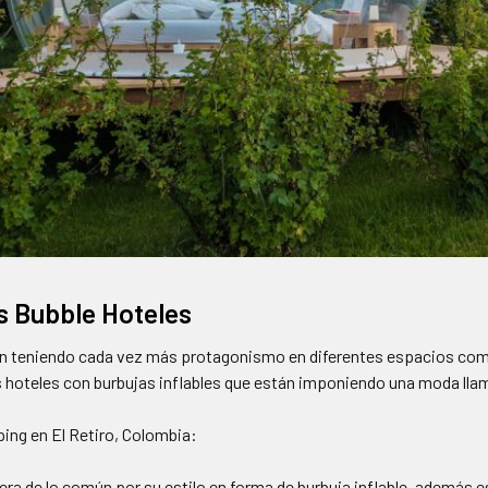
os Bubble Hoteles
án teniendo cada vez más protagonismo en diferentes espacios comb
los hoteles con burbujas inflables que están imponiendo una moda ll
ping en El Retiro, Colombia:
era de lo común por su estilo en forma de burbuja inflable, además 