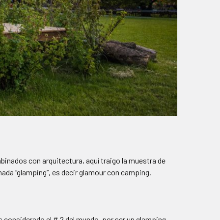
inados con arquitectura, aquí traigo la muestra de
amada “glamping”, es decir glamour con camping.
es considerado el # 2 del mundo, por ser un glamping