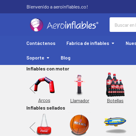
Bienvenido a aeroinflables.co!
Buscar
Contáctenos
Fabrica de inflables
Nues
Soporte
Blog
Inflables con motor
Replicas
Arcos
Botellas
Llamador
Inflables sellados
orta Latas
Inflable