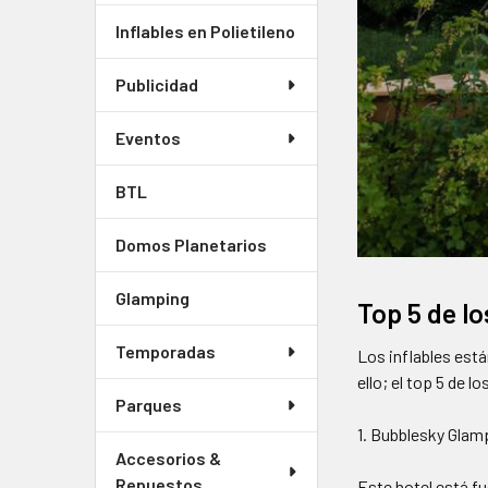
Inflables en Polietileno
Publicidad
Eventos
BTL
Domos Planetarios
Glamping
Top 5 de l
Temporadas
Los inflables est
ello; el top 5 de 
Parques
1. Bubblesky Glam
Accesorios &
Repuestos
Este hotel está fu