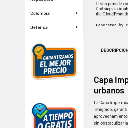
Colombia
Defensa
DESCRIPCIÓ
Capa Imp
urbanos
La Capa Impermeab
integrado, garant
aprovechamiento d
sin obstaculizar l