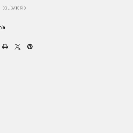
:
OBLIGATORIO
mía
AS