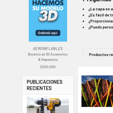
¿La capa es a
¿Es fácil de 
¿Proporciona
¿Puedo person
AEROINFLABLES
Productos r
Bocetos en 3D Accesorios
& Repuestos
$200,000
Productos
PUBLICACIONES
relacionad
RECIENTES