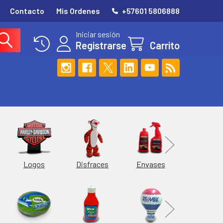
Contacto
Mis Ordenes
+57601 5806888
Iniciar sesión
Registrarse
Carrito
Esferas
Logos
Envases
Disfraces
Hieleras