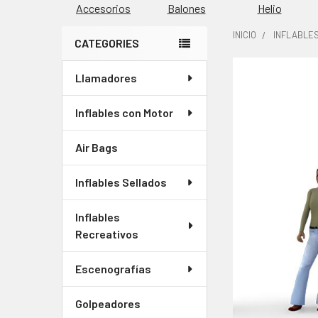
Accesorios
Balones
Helio
INICIO
INFLABLES
CATEGORIES
Barra
Llamadores
COMPRADOS
lateral
JUNTOS
CON
Inflables con Motor
FRECUENCIA:
Air Bags
SELECCIONAR
TODO
Inflables Sellados
AGREGAR
Inflables
SELECCIONADOS
Recreativos
AL CARRITO
Escenografías
Golpeadores