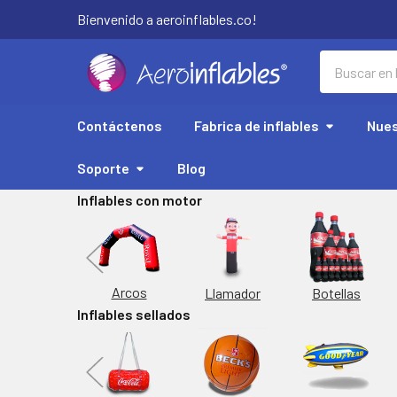
Bienvenido a aeroinflables.co!
Buscar
Contáctenos
Fabrica de inflables
Nues
Soporte
Blog
Inflables con motor
Replicas
Arcos
Botellas
Llamador
Inflables sellados
orta Latas
Inflable