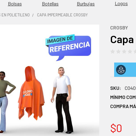
Logos
Burbujas
Bolsas
Botellas
 EN POLIETILENO
CAPA IMPERMEABLE CROSBY
CROSBY
Capa
SKU:
CO40
MÍNIMO CO
COMPRA MÁ
$0