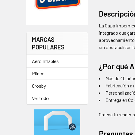
Descripció
La Capa Impermeab
integrado que gar
MARCAS
aprovechamiento de
POPULARES
sin obstaculizar l
Aeroinflables
¿Por qué A
Plinco
Más de 40 años
Fabricación a 
Crosby
Personalizació
Ver todo
Entrega en Co
Ordena tu render p
Preguntas 