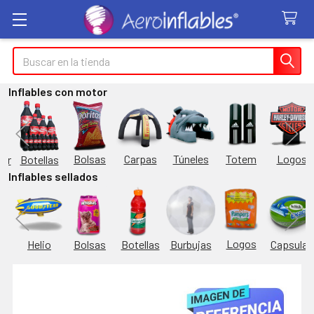
Buscar
Inflables con motor
Túneles
Totem
Logos
Bolsas
Carpas
Botellas
or
Inflables sellados
Logos
Burbujas
es
Helio
Bolsas
Botellas
Capsulas