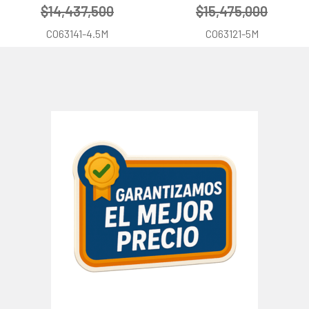
$14,437,500
$15,475,000
CO63141-4.5M
CO63121-5M
Barra
lateral