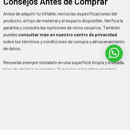
Consejos Antes de Comprar
Antes de adquirir tu inflable, revisa las especificaciones del
producto, el tipo de material y el espacio disponible. Verifica la
garantía y consulta las opiniones de otros usuarios. También
puedes
consultar más en nuestro centro de privacidad
sobre los términos y condiciones de compra y almacenamiento
de datos.
Recuerda siempre instalarlo en una superficie limpia y nivelada,
lejos de objetos punzantes. Supervisa a los niños mientras
juegan y guarda el inflable en un lugar seco una vez que se
desinfle.
Dónde Comprar y Ahorrar
Si buscas un
inflable de castillo precio
competitivo, visita
tiendas especializadas o revisa plataformas como
Yahoo
y
Mercado Libre Colombia
. Allí podrás comparar precios, modelos