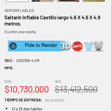
AEROINFLABLES
Saltarín Inflable Castillo largo 4.6 X 4.6 X 4.9
metros.
Escribir una reseña
SKU:
CO63156-4.5M
MPN:
NOW:
WAS:
$10,730,000
$13,412,500
TIEMPO DE ENTREGA:
OBLIGATORIO
21 a 25 días hábiles