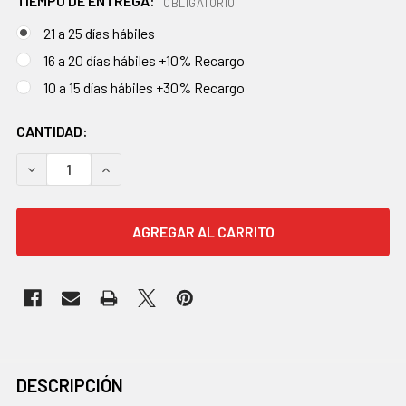
TIEMPO DE ENTREGA:
OBLIGATORIO
21 a 25 días hábiles
16 a 20 días hábiles +10% Recargo
10 a 15 días hábiles +30% Recargo
EXISTENCIAS
CANTIDAD:
ACTUALES:
DISMINUIR CANTIDAD:
AUMENTAR CANTIDAD:
COMPRADOS
DESCRIPCIÓN
JUNTOS