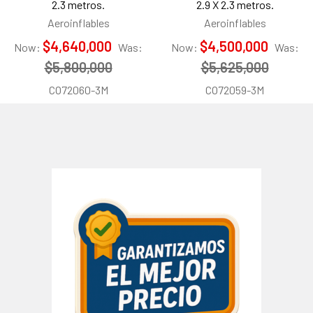
2.3 metros.
2.9 X 2.3 metros.
Aeroinflables
Aeroinflables
$4,640,000
$4,500,000
Now:
Was:
Now:
Was:
$5,800,000
$5,625,000
CO72060-3M
CO72059-3M
Barra
lateral