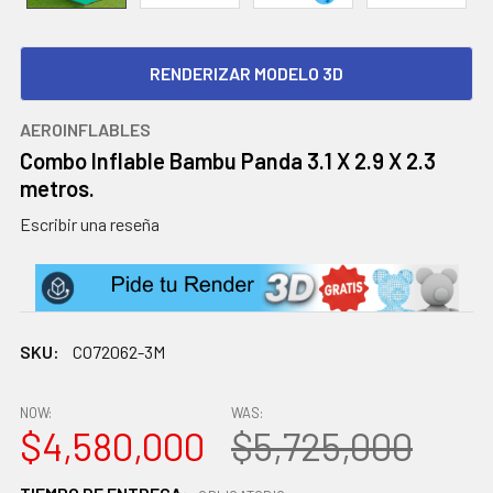
RENDERIZAR MODELO 3D
AEROINFLABLES
Combo Inflable Bambu Panda 3.1 X 2.9 X 2.3
metros.
Escribir una reseña
SKU:
CO72062-3M
NOW:
WAS:
$4,580,000
$5,725,000