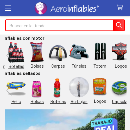
Buscar
Inflables con motor
Túneles
Totem
Logos
Bolsas
Carpas
Botellas
or
Inflables sellados
Logos
Burbujas
es
Helio
Bolsas
Botellas
Capsulas