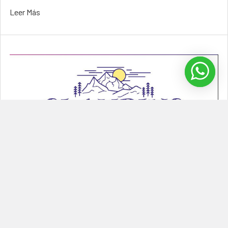
Leer Más
¿Cómo hacer un Glamping Inflable?
Glamping inflable Los glamping inflable son una tendencia que