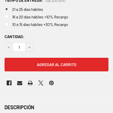
TIEMPO DE ENTREGA:
OBLIGATORIO
21 a 25 días hábiles
16 a 20 días hábiles +10% Recargo
10 a 15 días hábiles +30% Recargo
EXISTENCIAS
CANTIDAD:
ACTUALES:
DISMINUIR CANTIDAD:
AUMENTAR CANTIDAD:
COMPRADOS
DESCRIPCIÓN
JUNTOS