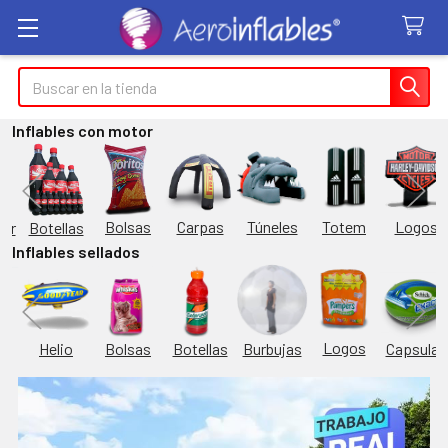
Buscar
Inflables con motor
Túneles
Totem
Logos
Bolsas
Carpas
Botellas
or
Inflables sellados
Logos
Burbujas
es
Helio
Bolsas
Botellas
Capsulas