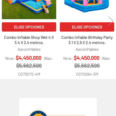
ELIGE OPCIONES
ELIGE OPCIONES
Combo Inflable Shop Wet 4 X
Combo inflable Birthday Party
3.4 X 2.4 metros.
3.1 X 2.9 X 2.4 metros.
Aeroinflables
Aeroinflables
$4,450,000
$4,450,000
Now:
Was:
Now:
Was:
$5,562,500
$5,562,500
CO73072-4M
CO72094-3M
Barra