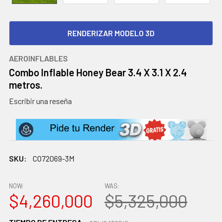
RENDERIZAR MODELO 3D
AEROINFLABLES
Combo Inflable Honey Bear 3.4 X 3.1 X 2.4
metros.
Escribir una reseña
SKU:
CO72069-3M
NOW:
WAS:
$4,260,000
$5,325,000