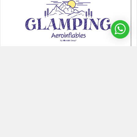
¿Cómo hacer un Glamping Inflable?
Glamping inflable Los glamping inflable son una tendencia que
se ha puesto de moda porque combina el …
Leer Más