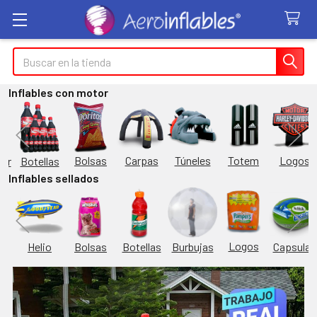
Buscar
Inflables con motor
Túneles
Totem
Logos
Bolsas
Carpas
Botellas
or
Inflables sellados
Logos
Burbujas
es
Helio
Bolsas
Botellas
Capsulas