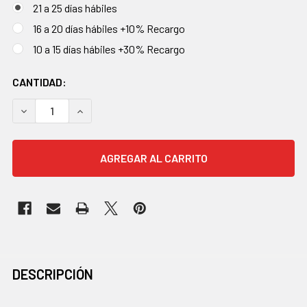
21 a 25 días hábiles
16 a 20 días hábiles +10% Recargo
10 a 15 días hábiles +30% Recargo
EXISTENCIAS
CANTIDAD:
ACTUALES:
DISMINUIR CANTIDAD:
AUMENTAR CANTIDAD:
COMPRADOS
DESCRIPCIÓN
JUNTOS
CON