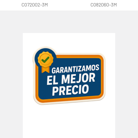
CO72002-3M
CO82060-3M
Barra
lateral