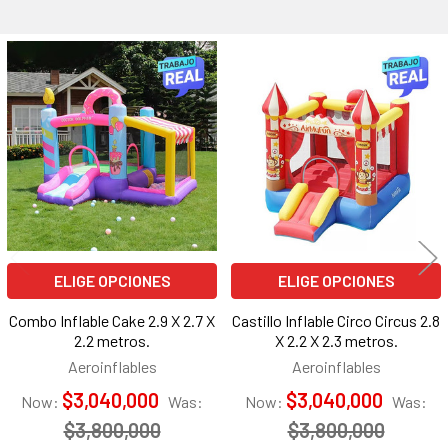
Productos
relacionados
ELIGE OPCIONES
ELIGE OPCIONES
Combo Inflable Cake 2.9 X 2.7 X
Castillo Inflable Circo Circus 2.8
2.2 metros.
X 2.2 X 2.3 metros.
Aeroinflables
Aeroinflables
$3,040,000
$3,040,000
Now:
Was:
Now:
Was:
$3,800,000
$3,800,000