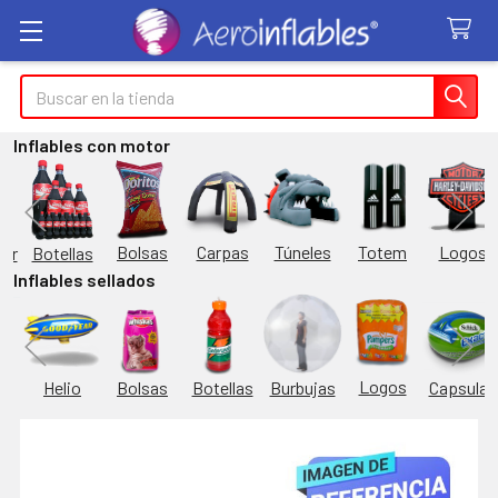
Buscar
Inflables con motor
Túneles
Totem
Logos
Bolsas
Carpas
Botellas
or
Inflables sellados
Logos
Burbujas
es
Helio
Bolsas
Botellas
Capsulas