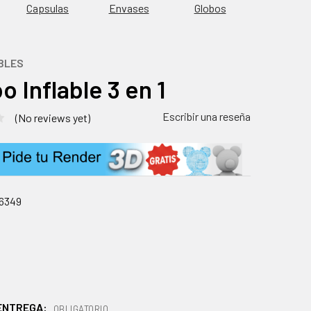
Capsulas
Envases
Globos
BLES
 Inflable 3 en 1
Escribir una reseña
(No reviews yet)
6349
 ENTREGA:
OBLIGATORIO