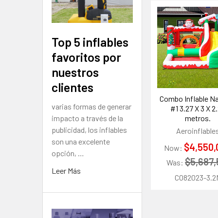
Productos
relacionad
Top 5 inflables
favoritos por
nuestros
clientes
Combo Inflable N
varias formas de generar
#1 3.27 X 3 X 2
impacto a través de la
metros.
publicidad, los inflables
Aeroinflable
son una excelente
$4,550,
Now:
opción, …
$5,687
Was:
Leer Más
CO82023-3.2