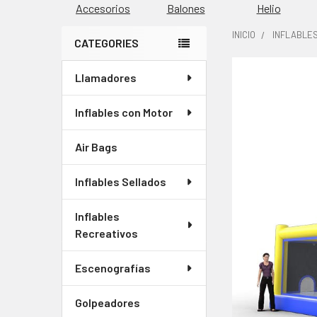
Accesorios
Balones
Helio
INICIO
INFLABLE
CATEGORIES
Barra
Llamadores
lateral
Inflables con Motor
Air Bags
Inflables Sellados
Inflables
Recreativos
Escenografías
Golpeadores