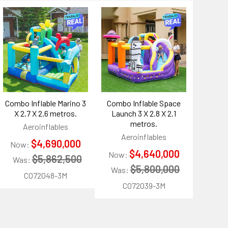
Combo Inflable Marino 3
Combo Inflable Space
X 2.7 X 2.6 metros.
Launch 3 X 2.8 X 2.1
metros.
Aeroinflables
Aeroinflables
$4,690,000
Now:
$4,640,000
Now:
$5,862,500
Was:
$5,800,000
Was:
CO72048-3M
CO72039-3M