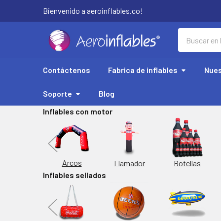
Bienvenido a aeroinflables.co!
Buscar
Contáctenos
Fabrica de inflables
Nues
Soporte
Blog
Inflables con motor
Replicas
Arcos
Botellas
Llamador
Inflables sellados
orta Latas
Inflable