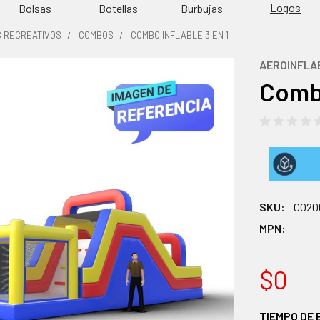
Logos
Burbujas
Bolsas
Botellas
S RECREATIVOS
COMBOS
COMBO INFLABLE 3 EN 1
AEROINFLA
Combo
SKU:
CO20
MPN:
$0
TIEMPO DE