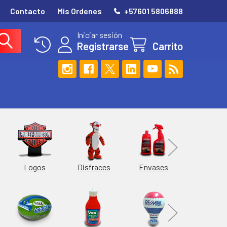
Contacto
Mis Ordenes
+57601 5806888
Iniciar sesión
Registrarse
Carrito
Esferas
Logos
Envases
Disfraces
Hieleras