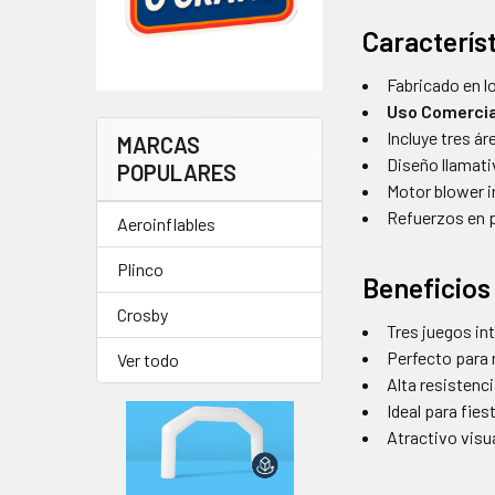
Característ
Fabricado en l
Uso Comercia
Incluye tres ár
MARCAS
Diseño llamati
POPULARES
Motor blower in
Refuerzos en p
Aeroinflables
Plinco
Beneficios 
Crosby
Tres juegos int
Perfecto para n
Ver todo
Alta resistenc
Ideal para fie
Atractivo visua