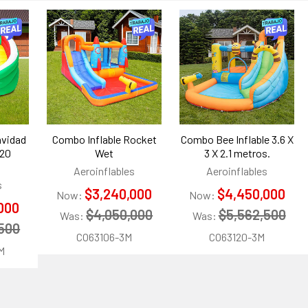
os
avidad
Combo Inflable Rocket
Combo Bee Inflable 3.6 X
.20
Wet
3 X 2.1 metros.
Aeroinflables
Aeroinflables
s
$3,240,000
$4,450,000
Now:
Now:
000
$4,050,000
$5,562,500
Was:
Was:
,500
CO63106-3M
CO63120-3M
M