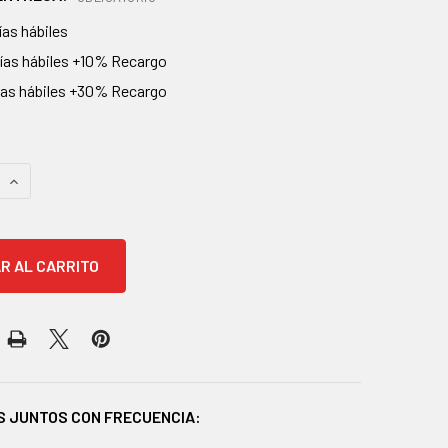
ías hábiles
días hábiles +10% Recargo
días hábiles +30% Recargo
AS
 CANTIDAD:
AUMENTAR CANTIDAD:
 JUNTOS CON FRECUENCIA: