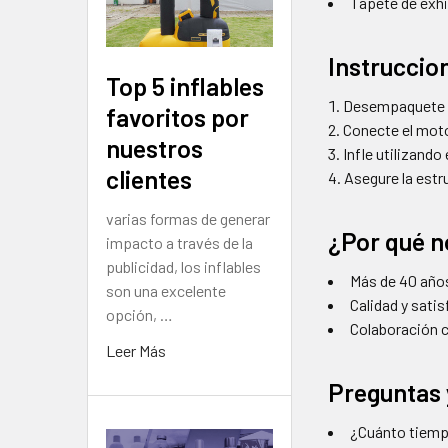
Tapete de exhi
Instruccio
Top 5 inflables
Desempaquete el
favoritos por
Conecte el moto
nuestros
Infle utilizando
clientes
Asegure la estr
varias formas de generar
¿Por qué n
impacto a través de la
publicidad, los inflables
Más de 40 años
son una excelente
Calidad y sati
opción, …
Colaboración 
Leer Más
Preguntas 
¿Cuánto tiemp