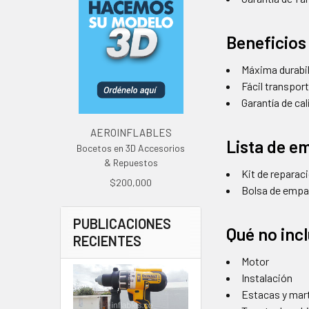
Beneficios
Máxima durabil
Fácil transpo
Garantía de ca
AEROINFLABLES
Lista de e
Bocetos en 3D Accesorios
& Repuestos
Kit de reparac
$200,000
Bolsa de emp
PUBLICACIONES
Qué no inc
RECIENTES
Motor
Instalación
Estacas y mart