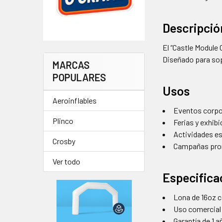
Descripció
El “Castle Module 
Diseñado para sopo
MARCAS
POPULARES
Usos
Aeroinflables
Eventos corpo
Plinco
Ferias y exhib
Actividades e
Crosby
Campañas pro
Ver todo
Especifica
Lona de 16oz c
Uso comercial
Garantía de 1 