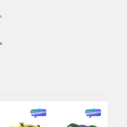
o.
e.