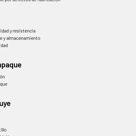
idad y resistencia
rte y almacenamiento
lidad
mpaque
ión
aque
luye
illo