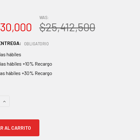
WAS:
30,000
$25,412,500
 ENTREGA:
OBLIGATORIO
ías hábiles
días hábiles +10% Recargo
días hábiles +30% Recargo
AS
 CANTIDAD:
AUMENTAR CANTIDAD: