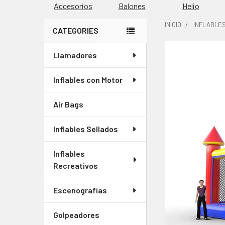
Accesorios
Balones
Helio
INICIO
INFLABLE
CATEGORIES
Barra
Llamadores
COMPRADOS
lateral
JUNTOS
CON
Inflables con Motor
FRECUENCIA:
Air Bags
SELECCIONAR
TODO
Inflables Sellados
AGREGAR
Inflables
SELECCIONADOS
Recreativos
AL CARRITO
Escenografías
Golpeadores