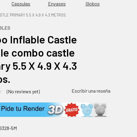
Capsulas
Envases
Globos
E PRIMARY 5.5 X 4.9 X 4.3 METROS.
BLES
 Inflable Castle
le combo castle
ry 5.5 X 4.9 X 4.3
s.
Escribir una reseña
(No reviews yet)
6328-5M