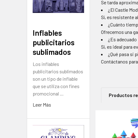
Se tarda aproxim
¿El Castle Mod
Sí, es resistente
¿Cuánto tiempo
Inflables
Ofrecemos una gar
¿Es adecuado p
publicitarios
Sí, es ideal para e
sublimados
¿Qué pasa si p
Contáctanos para 
Los inflables
publicitarios sublimados
son un tipo de inflable
que se utiliza con fines
promocional …
Productos r
Leer Más
Productos
relacionad