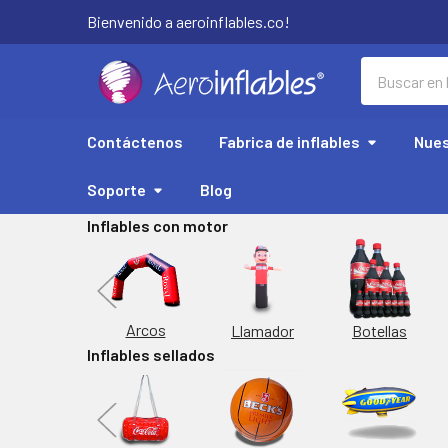
Bienvenido a aeroinflables.co!
Buscar
Contáctenos
Fabrica de inflables
Nues
Soporte
Blog
Inflables con motor
Replicas
Arcos
Botellas
Llamador
Inflables sellados
orta Latas
Inflable