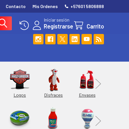
Contacto
Mis Ordenes
+57601 5806888
Iniciar sesión
Registrarse
Carrito
Esferas
Logos
Envases
Disfraces
Hieleras