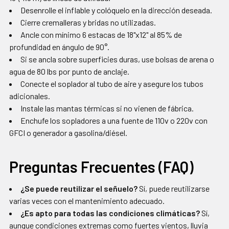
Desenrolle el inflable y colóquelo en la dirección deseada.
Cierre cremalleras y bridas no utilizadas.
Ancle con mínimo 6 estacas de 18"x12" al 85% de
profundidad en ángulo de 90°.
Si se ancla sobre superficies duras, use bolsas de arena o
agua de 80 lbs por punto de anclaje.
Conecte el soplador al tubo de aire y asegure los tubos
adicionales.
Instale las mantas térmicas si no vienen de fábrica.
Enchufe los sopladores a una fuente de 110v o 220v con
GFCI o generador a gasolina/diésel.
Preguntas Frecuentes (FAQ)
¿Se puede reutilizar el señuelo?
Sí, puede reutilizarse
varias veces con el mantenimiento adecuado.
¿Es apto para todas las condiciones climáticas?
Sí,
aunque condiciones extremas como fuertes vientos, lluvia