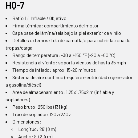
HQ-7
Ratio 1:1 Inflable / Objetivo
Firma térmica: compartimiento del motor
Capa base de lámina/tela bajo la piel exterior de vinilo
Detalles externos: tela de camuflaje para cubrir la zona de
tropas/carga
Rango de temperatura: -30 a +150 °F (-20 a +60 °C)
Resistencia al viento: soporta vientos de hasta 35 mph
Tiempo de inflado: aprox. 15-20 minutos
Sistema de aire continuo (requiere electricidad o generador
a gasolina/diésel)
Área de almacenamiento: 1.25x1.75x2 m (inflable y
sopladores)
Peso bruto: 250 lbs (131 kg)
Tipo de soplador: 120v/230v
Dimensiones:
Longitud: 26' (8 m)
Ancho: 8' (2.4 m)