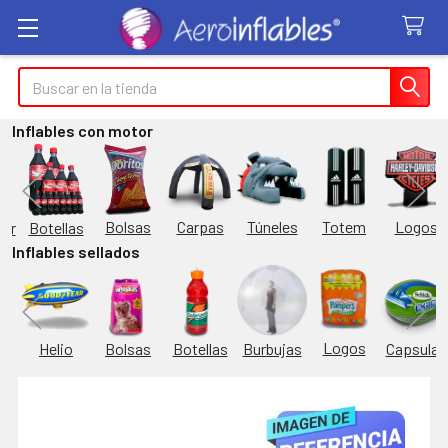
Buscar
Inflables con motor
Túneles
Totem
Logos
Bolsas
Carpas
Botellas
or
Inflables sellados
Logos
Burbujas
es
Helio
Bolsas
Botellas
Capsulas