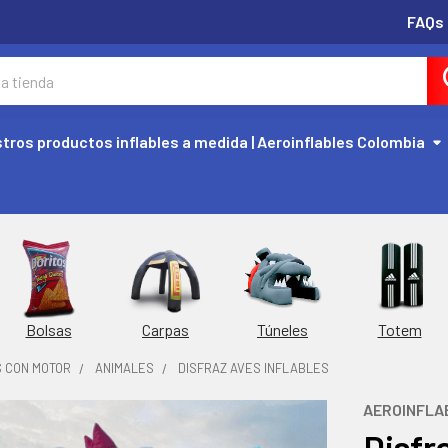
FAQs
tros productos inflables a medida | Aeroinflables Colombia
Túneles
Totem
Bolsas
Carpas
S CON MOTOR
ANIMALES
DISFRAZ AVES INFLABLES
AEROINFLA
Disfr