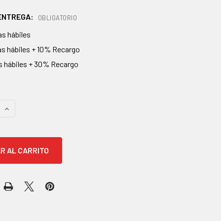
 ENTREGA:
OBLIGATORIO
ías hábiles
ías hábiles + 10% Recargo
as hábiles + 30% Recargo
AS
 CANTIDAD:
AUMENTAR CANTIDAD: