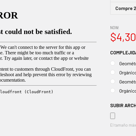
Compre 2
NOW:
$4,30
COMPLEJID
Geométr
Orgánic
Geométr
Orgánic
SUBIR ARCH
El tamaño máx