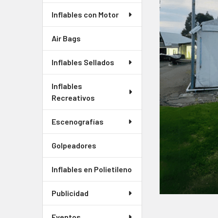
JUNTOS
CON
Inflables con Motor
FRECUENCIA:
Air Bags
SELECCIONAR
TODO
Inflables Sellados
AGREGAR
Inflables
SELECCIONADOS
Recreativos
AL CARRITO
Escenografías
Golpeadores
Inflables en Polietileno
Publicidad
Eventos