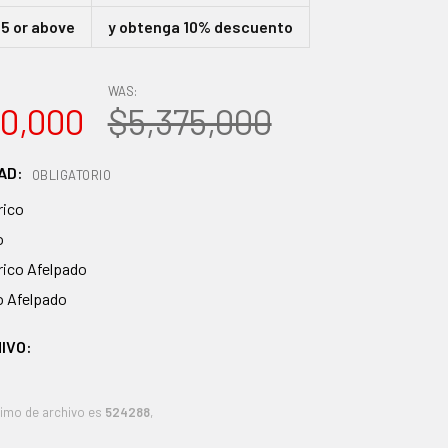
5 or above
y obtenga 10% descuento
WAS:
0,000
$5,375,000
AD:
OBLIGATORIO
ico
o
ico Afelpado
o Afelpado
IVO:
imo de archivo es
524288
,