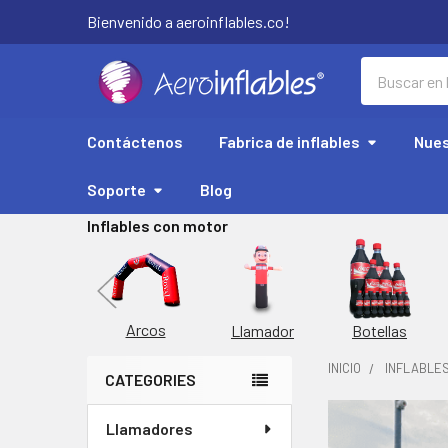
Bienvenido a aeroinflables.co!
Buscar
Contáctenos
Fabrica de inflables
Nues
Soporte
Blog
Inflables con motor
Replicas
Arcos
Botellas
Llamador
INICIO
INFLABLE
CATEGORIES
Barra
Llamadores
COMPRADOS
lateral