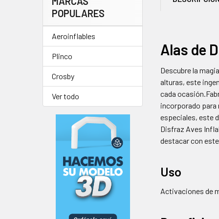
MARCAS
POPULARES
Aeroinflables
Alas de D
Plinco
Descubre la magia 
Crosby
alturas, este ing
cada ocasión.Fabri
Ver todo
incorporado para 
especiales, este d
Disfraz Aves Infla
destacar con este
Uso
Activaciones de m