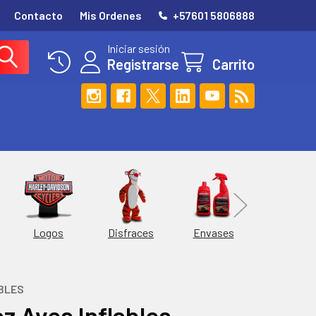
Contacto
Mis Ordenes
+57601 5806888
Iniciar sesión
Registrarse
Carrito
Esferas
Logos
Envases
Disfraces
BLES
az Aves Inflables