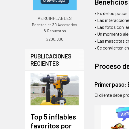
Beneficios
• Es de los pocos
AEROINFLABLES
• Las interaccion
Bocetos en 3D Accesorios
• Las fotos con l
& Repuestos
• Un momento aleg
$200,000
• Las mascotas cre
• Se convierten en
PUBLICACIONES
RECIENTES
Proceso de
Primer paso: 
El cliente debe pr
Top 5 inflables
favoritos por