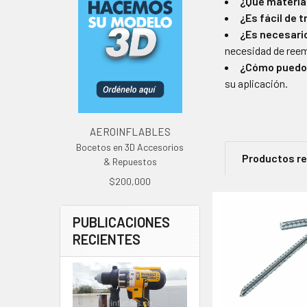
¿Qué material
¿Es fácil de 
¿Es necesario
necesidad de reem
¿Cómo puedo 
su aplicación.
AEROINFLABLES
Bocetos en 3D Accesorios
Productos r
& Repuestos
$200,000
PUBLICACIONES
Productos
RECIENTES
relacionad