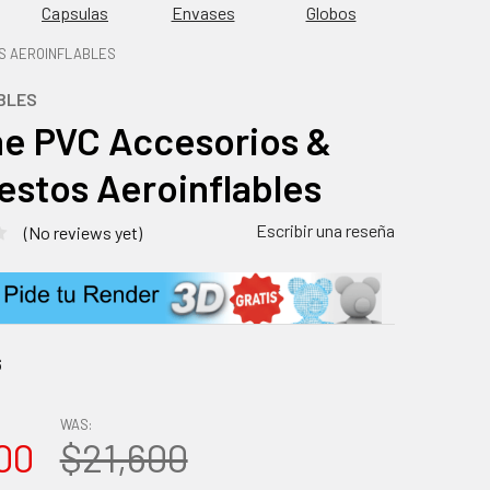
Capsulas
Envases
Globos
S AEROINFLABLES
BLES
e PVC Accesorios &
stos Aeroinflables
Escribir una reseña
(No reviews yet)
6
WAS:
00
$21,600