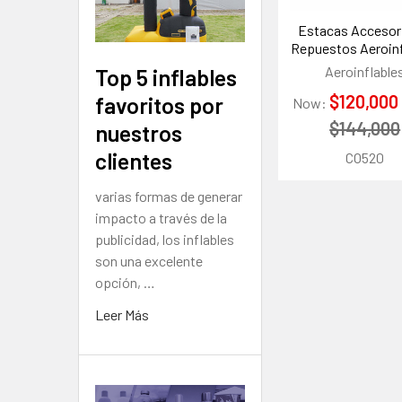
Estacas Accesor
Repuestos Aeroinf
Aeroinflable
Top 5 inflables
$120,000
favoritos por
Now:
$144,000
nuestros
clientes
CO520
varias formas de generar
impacto a través de la
publicidad, los inflables
son una excelente
opción, …
Leer Más