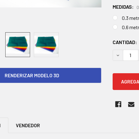
MEDIDAS:
O
0.3 met
0.6 met
EXISTENCI
CANTIDAD:
ACTUALES:
DISMINUIR
RENDERIZAR MODELO 3D
N
VENDEDOR