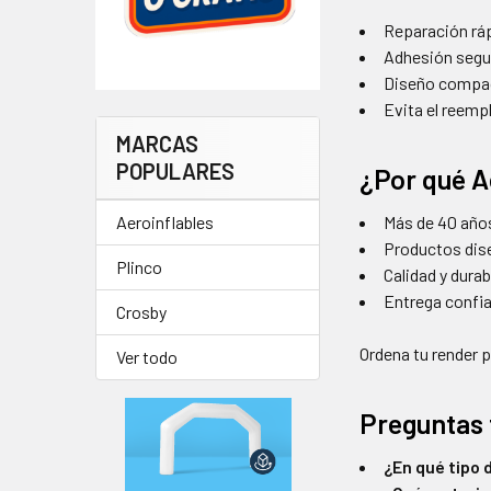
Reparación ráp
Adhesión segu
Diseño compac
Evita el reem
MARCAS
POPULARES
¿Por qué A
Aeroinflables
Más de 40 años
Productos dise
Plinco
Calidad y dura
Entrega confia
Crosby
Ordena tu render 
Ver todo
Preguntas 
¿En qué tipo 