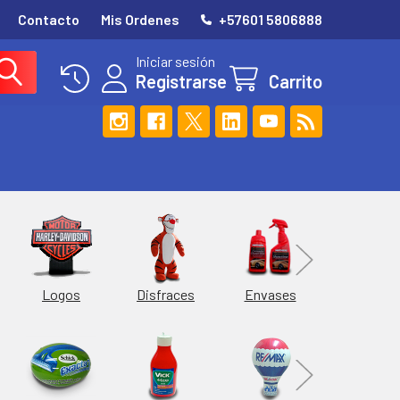
Contacto
Mis Ordenes
+57601 5806888
Iniciar sesión
Registrarse
Carrito
Esferas
Logos
Envases
Disfraces
Hieleras