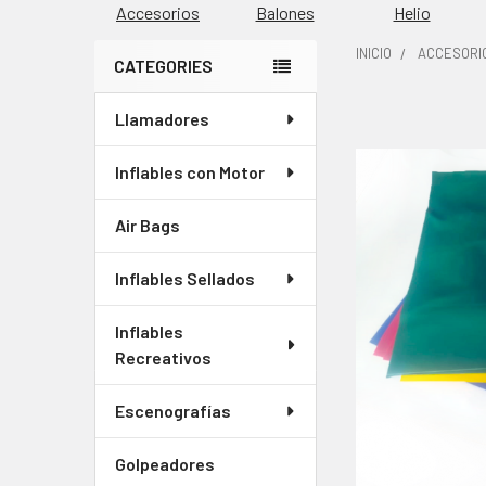
Accesorios
Balones
Helio
INICIO
ACCESORI
CATEGORIES
Barra
Llamadores
COMPRADOS
lateral
JUNTOS
CON
Inflables con Motor
FRECUENCIA:
Air Bags
SELECCIONAR
TODO
Inflables Sellados
AGREGAR
Inflables
SELECCIONADOS
Recreativos
AL CARRITO
Escenografías
Golpeadores