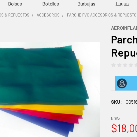
Logos
Burbujas
Bolsas
Botellas
OS & REPUESTOS
ACCESORIOS
PARCHE PVC ACCESORIOS & REPUESTO
AEROINFLA
Parch
Repue
SKU:
CO51
NOW:
$18,0