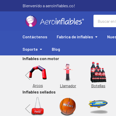
Bienvenido a aeroinflables.co!
Buscar
Contáctenos
Fabrica de inflables
Nues
Soporte
Blog
Inflables con motor
Replicas
Arcos
Botellas
Llamador
Inflables sellados
orta Latas
Inflable