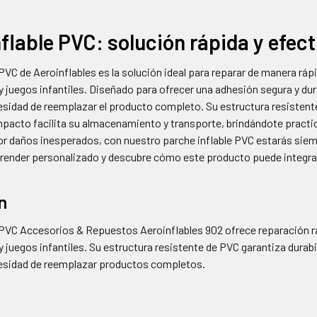
flable PVC: solución rápida y efect
 PVC de Aeroinflables es la solución ideal para reparar de manera ráp
y juegos infantiles. Diseñado para ofrecer una adhesión segura y du
esidad de reemplazar el producto completo. Su estructura resistent
pacto facilita su almacenamiento y transporte, brindándote pract
 daños inesperados, con nuestro parche inflable PVC estarás siem
 render personalizado y descubre cómo este producto puede integra
n
e PVC Accesorios & Repuestos Aeroinflables 902 ofrece reparación rá
y juegos infantiles. Su estructura resistente de PVC garantiza durab
cesidad de reemplazar productos completos.