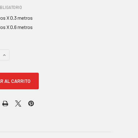
BLIGATORIO
ros X 0.3 metros
ros X 0.6 metros
AS
 CANTIDAD:
AUMENTAR CANTIDAD: