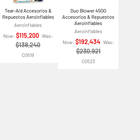
Tear-Aid Accesorios &
Duo Blower 4500
Repuestos Aeroinflables
Accesorios & Repuestos
Aeroinflables
Aeroinflables
Aeroinflables
$115,200
Now:
Was:
$192,434
Now:
Was:
$138,240
$230,921
CO519
CO523