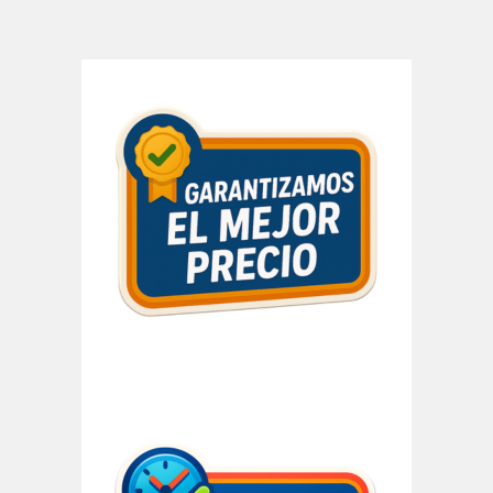
Barra
lateral