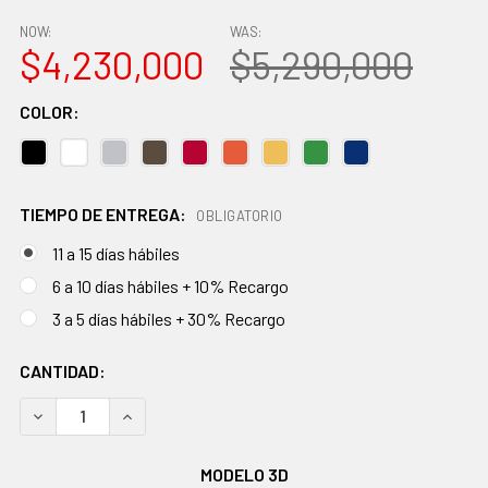
NOW:
WAS:
$4,230,000
$5,290,000
COLOR:
TIEMPO DE ENTREGA:
OBLIGATORIO
11 a 15 días hábiles
6 a 10 días hábiles + 10% Recargo
3 a 5 días hábiles + 30% Recargo
EXISTENCIAS
CANTIDAD:
ACTUALES:
DISMINUIR CANTIDAD:
AUMENTAR CANTIDAD:
MODELO 3D