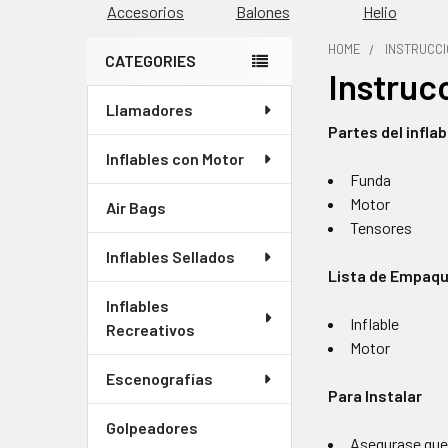
Accesorios
Balones
Helio
HOME
INSTRUCCI
CATEGORIES
Instruc
Barra
Llamadores
lateral
Partes del inflab
Inflables con Motor
Funda
Motor
Air Bags
Tensores
Inflables Sellados
Lista de Empaq
Inflables
Inflable
Recreativos
Motor
Escenografías
Para Instalar
Golpeadores
Asegurase que 