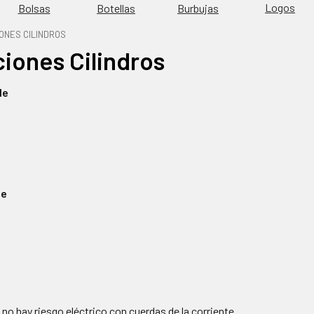
Logos
Burbujas
Bolsas
Botellas
ONES CILINDROS
ciones Cilindros
le
ue
no hay riesgo eléctrico con cuerdas de la corriente