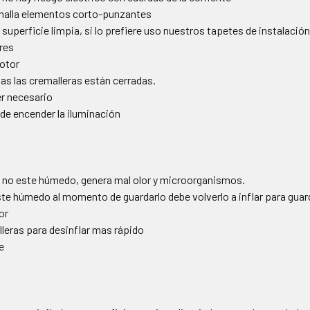
 halla elementos corto-punzantes
superficie limpia, si lo prefiere uso nuestros tapetes de instalació
res
otor
as las cremalleras están cerradas.
r necesario
ede encender la iluminación
 no este húmedo, genera mal olor y microorganismos.
te húmedo al momento de guardarlo debe volverlo a inflar para guar
or
lleras para desinflar mas rápido
e