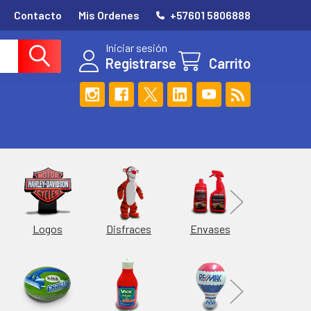
Contacto
Mis Ordenes
+57601 5806888
Iniciar sesión
Registrarse
Carrito
Esferas
Logos
Envases
Disfraces
Hieleras