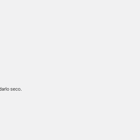
n
darlo seco.