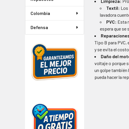
Limpieza:
Pro
Textil:
Los 
Colombia
lavadora cuente
PVC:
Esta m
Defensa
espera que se 
Reparaciones
Tipo B para PVC, 
y se evita el cost
Daño del mot
voltaje o porque s
un golpe también l
pueda hacer la re