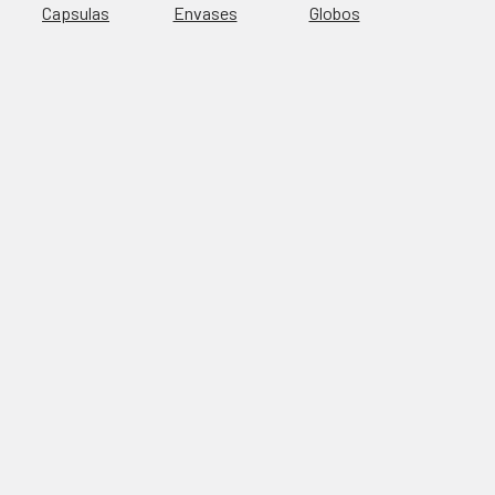
Capsulas
Envases
Globos