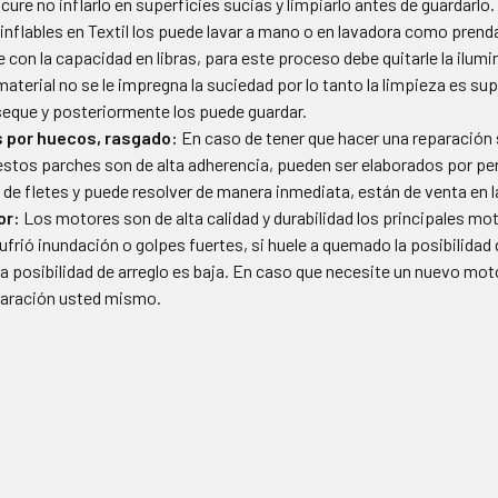
cure no inflarlo en superficies sucias y limpiarlo antes de guardarlo.
inflables en Textil los puede lavar a mano o en lavadora como prenda
 con la capacidad en libras, para este proceso debe quitarle la ilumi
aterial no se le impregna la suciedad por lo tanto la limpieza es sup
seque y posteriormente los puede guardar.
 por huecos, rasgado:
En caso de tener que hacer una reparación 
estos parches son de alta adherencia, pueden ser elaborados por 
o de fletes y puede resolver de manera inmediata, están de venta en l
or:
Los motores son de alta calidad y durabilidad los principales mot
ufrió inundación o golpes fuertes, si huele a quemado la posibilidad
a posibilidad de arreglo es baja. En caso que necesite un nuevo moto
paración usted mismo.