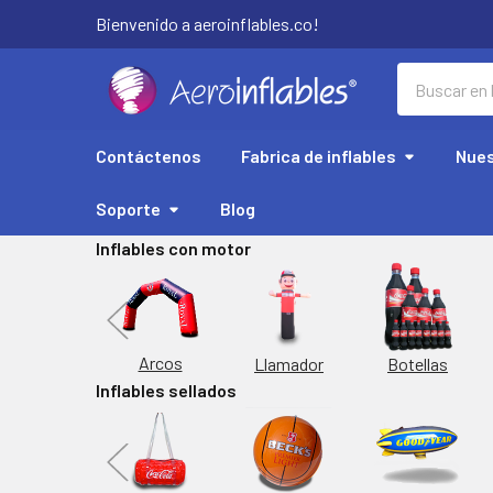
Bienvenido a aeroinflables.co!
Buscar
Contáctenos
Fabrica de inflables
Nues
Soporte
Blog
Inflables con motor
Replicas
Arcos
Botellas
Llamador
Inflables sellados
orta Latas
Inflable