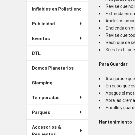
Revise que no
Inflables en Polietileno
Extienda en un 
Ancle los amar
Publicidad
Encienda en m
Revise que tod
Eventos
Reubique de se
Si es textil pu
BTL
Para Guardar
Domos Planetarios
Asegurase que
Glamping
En caso que es
Apague el mot
Temporadas
Abra las crema
Enrolle y guard
Parques
Mantenimiento
Accesorios &
Repuestos