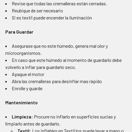
Revise que todas las cremalleras están cerradas.
Reubique de ser necesario
Si es textil puede encender la iluminación
Para Guardar
Asegurase que no este húmedo, genera mal olor y
microorganismos.
En caso que este húmedo al momento de guardarlo debe
volverlo a inflar para guardarlo seco.
Apague el motor
Abra las cremalleras para desinflar mas rápido
Enrolle y guarde
Mantenimiento
Limpieza:
Procure no inflarlo en superficies sucias y
limpiarlo antes de guardarlo.
Textil:
Los inflables en Textil los puede lavar a mano o