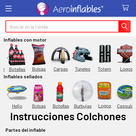
Buscar
Inflables con motor
Túneles
Totem
Logos
Bolsas
Carpas
Botellas
or
Inflables sellados
Logos
Burbujas
es
Helio
Bolsas
Botellas
Capsulas
Instrucciones Colchones
Partes del inflable