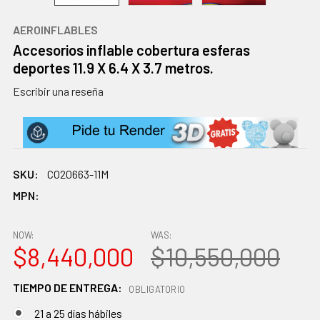
AEROINFLABLES
Accesorios inflable cobertura esferas
deportes 11.9 X 6.4 X 3.7 metros.
Escribir una reseña
SKU:
CO20663-11M
MPN:
NOW:
WAS:
$8,440,000
$10,550,000
TIEMPO DE ENTREGA:
OBLIGATORIO
21 a 25 días hábiles