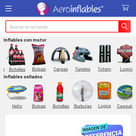
Buscar
Inflables con motor
Túneles
Totem
Logos
Bolsas
Carpas
Botellas
or
Inflables sellados
Logos
Burbujas
es
Helio
Bolsas
Botellas
Capsulas