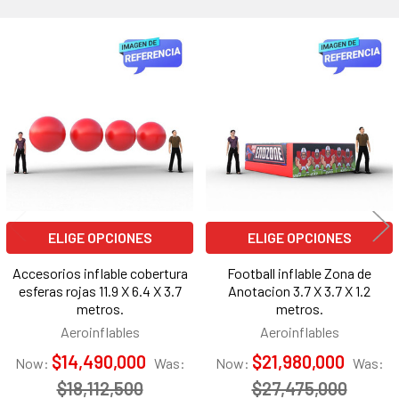
Productos
relacionados
ELIGE OPCIONES
ELIGE OPCIONES
Accesorios inflable cobertura
Football inflable Zona de
esferas rojas 11.9 X 6.4 X 3.7
Anotacion 3.7 X 3.7 X 1.2
metros.
metros.
Aeroinflables
Aeroinflables
$14,490,000
$21,980,000
Now:
Was:
Now:
Was:
$18,112,500
$27,475,000