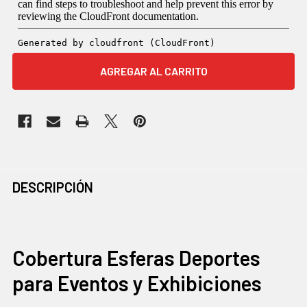
COMPRADOS
DESCRIPCIÓN
JUNTOS
CON
FRECUENCIA:
Cobertura Esferas Deportes
para Eventos y Exhibiciones
SELECCIONAR
TODO