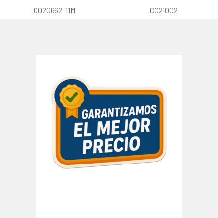
CO20662-11M
CO21002
Barra
lateral