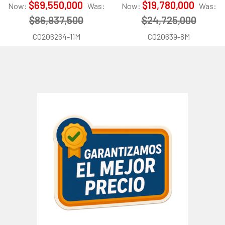
$69,550,000
$19,780,000
Now:
Was:
Now:
Was:
$86,937,500
$24,725,000
CO206264-11M
CO20639-8M
Barra
lateral