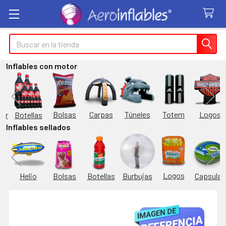
Buscar
Inflables con motor
Túneles
Totem
Logos
Bolsas
Carpas
Botellas
or
Inflables sellados
Logos
Burbujas
es
Helio
Bolsas
Botellas
Capsulas