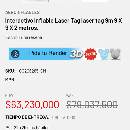
AEROINFLABLES
Interactivo Inflable Laser Tag laser tag 9m 9 X
9 X 2 metros.
Escribir una reseña
SKU:
CO206265-9M
MPN:
NOW:
WAS:
$63,230,000
$79,037,500
TIEMPO DE ENTREGA:
OBLIGATORIO
21 a 25 días hábiles