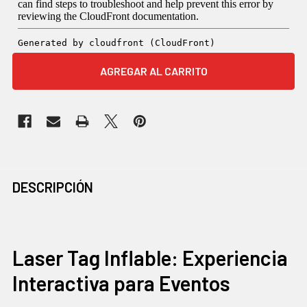
COMPRADOS
DESCRIPCIÓN
JUNTOS
CON
FRECUENCIA:
Laser Tag Inflable: Experiencia
Interactiva para Eventos
SELECCIONAR
TODO