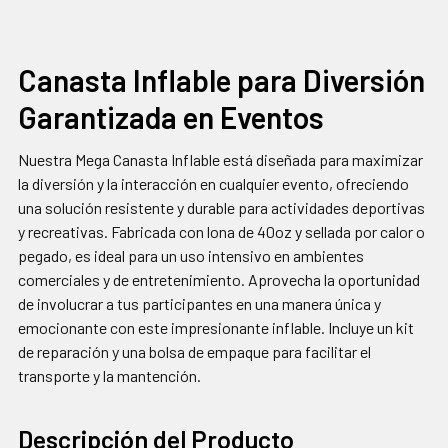
CON
FRECUENCIA:
Canasta Inflable para Diversión
Garantizada en Eventos
SELECCIONAR
TODO
Nuestra Mega Canasta Inflable está diseñada para maximizar
AGREGAR
la diversión y la interacción en cualquier evento, ofreciendo
SELECCIONADOS
una solución resistente y durable para actividades deportivas
AL CARRITO
y recreativas. Fabricada con lona de 40oz y sellada por calor o
pegado, es ideal para un uso intensivo en ambientes
comerciales y de entretenimiento. Aprovecha la oportunidad
de involucrar a tus participantes en una manera única y
emocionante con este impresionante inflable. Incluye un kit
de reparación y una bolsa de empaque para facilitar el
transporte y la mantención.
Descripción del Producto