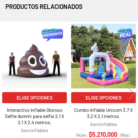
PRODUCTOS RELACIONADOS
Productos
relacionados
ELIGE OPCIONES
ELIGE OPCIONES
Interactivo Inflable Oloroso
Combo Inflable Unicorn 3.7 X
Selfie dummi para selfie 2.1 X
3.2 X 2.1 metros.
2.1 X 2.4 metros.
Aeroinflables
Aeroinflables
$5,210,000
Now:
Was: