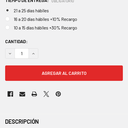
TIEMPO DE ENTREGA:
OBLIGATORIO
21 a 25 días hábiles
16 a 20 días hábiles +10% Recargo
10 a 15 días hábiles +30% Recargo
EXISTENCIAS
CANTIDAD:
ACTUALES:
DISMINUIR CANTIDAD:
AUMENTAR CANTIDAD:
COMPRADOS
DESCRIPCIÓN
JUNTOS