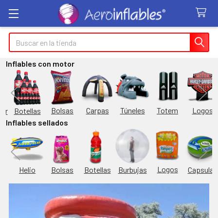
Buscar
Inflables con motor
Túneles
Totem
Logos
Bolsas
Carpas
Botellas
or
Inflables sellados
Logos
Burbujas
es
Helio
Bolsas
Botellas
Capsulas