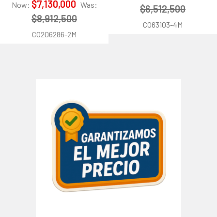
$7,130,000
Now:
Was:
$6,512,500
$8,912,500
CO63103-4M
CO206286-2M
Barra
lateral