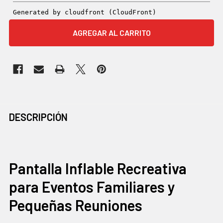
COMPRADOS
DESCRIPCIÓN
JUNTOS
CON
FRECUENCIA:
Pantalla Inflable Recreativa
para Eventos Familiares y
SELECCIONAR
TODO
Pequeñas Reuniones
AGREGAR