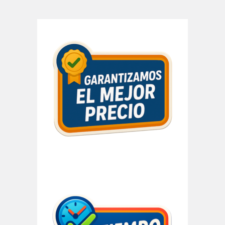
Barra
lateral