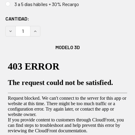
3 a 5 días hábiles + 30% Recargo
EXISTENCIAS
CANTIDAD:
ACTUALES:
DISMINUIR CANTIDAD:
AUMENTAR CANTIDAD:
MODELO 3D