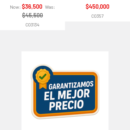
$36,500
$450,000
Now:
Was:
$45,500
CO357
CO3134
Barra
lateral