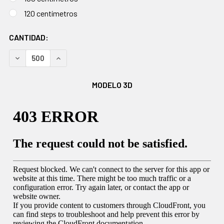
120 centímetros
EXISTENCIAS
CANTIDAD:
ACTUALES:
DISMINUIR CANTIDAD:
AUMENTAR CANTIDAD:
MODELO 3D