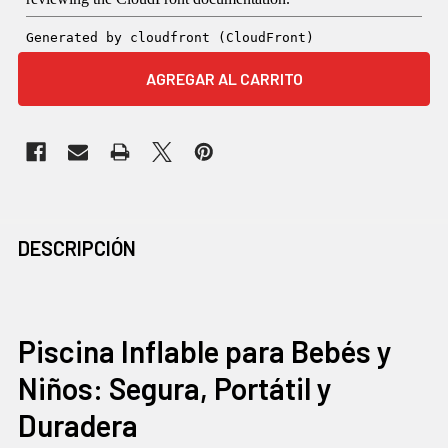
COMPRADOS
DESCRIPCIÓN
JUNTOS
CON
FRECUENCIA:
Piscina Inflable para Bebés y
Niños: Segura, Portátil y
SELECCIONAR
TODO
Duradera
AGREGAR