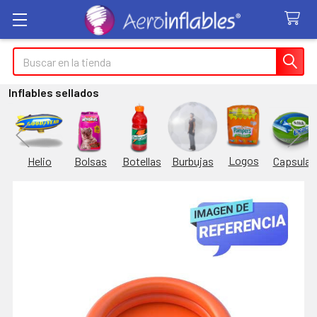
Buscar
Inflables sellados
Logos
Burbujas
es
Helio
Bolsas
Botellas
Capsulas