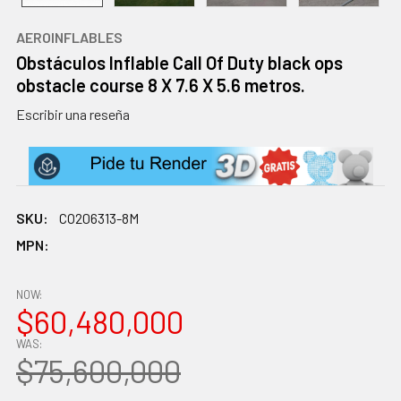
AEROINFLABLES
Obstáculos Inflable Call Of Duty black ops
obstacle course 8 X 7.6 X 5.6 metros.
Escribir una reseña
SKU:
CO206313-8M
MPN:
NOW:
$60,480,000
WAS:
$75,600,000