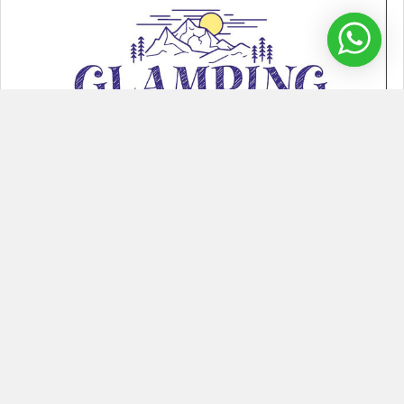
¿Cómo hacer un Glamping Inflable?
Glamping inflable Los glamping inflable son una tendencia que
se ha puesto de moda porque combina el …
Leer Más