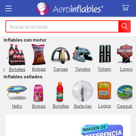
Buscar
Inflables con motor
Túneles
Totem
Logos
Bolsas
Carpas
Botellas
or
Inflables sellados
Logos
Burbujas
es
Helio
Bolsas
Botellas
Capsulas