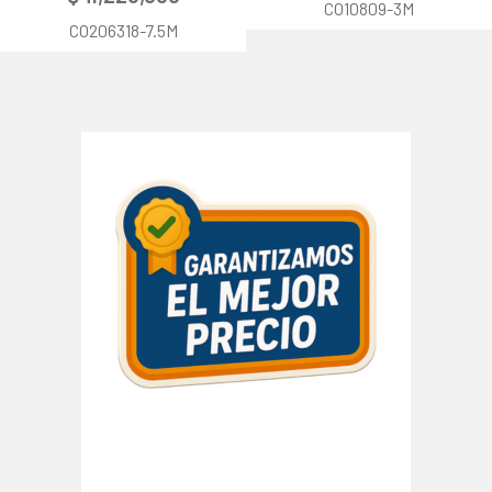
CO10809-3M
CO206318-7.5M
Barra
lateral