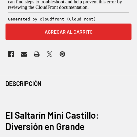
COMPRADOS
DESCRIPCIÓN
JUNTOS
CON
FRECUENCIA:
El Saltarín Mini Castillo:
Diversión en Grande
SELECCIONAR
TODO