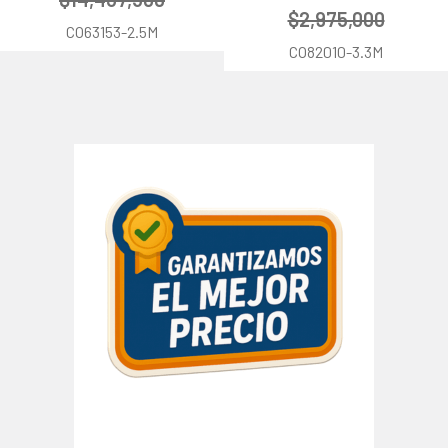
$2,975,000
CO63153-2.5M
CO82010-3.3M
Barra
lateral