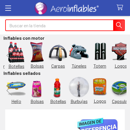
Buscar
Inflables con motor
Túneles
Totem
Logos
Bolsas
Carpas
Botellas
or
Inflables sellados
Logos
Burbujas
es
Helio
Bolsas
Botellas
Capsulas