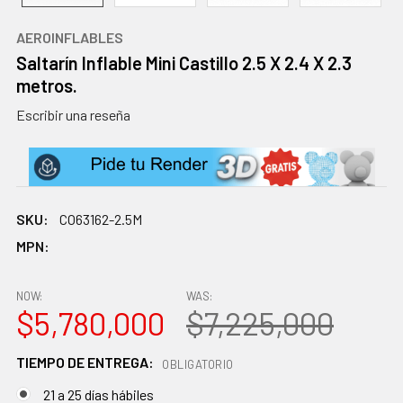
AEROINFLABLES
Saltarín Inflable Mini Castillo 2.5 X 2.4 X 2.3
metros.
Escribir una reseña
SKU:
CO63162-2.5M
MPN:
NOW:
WAS:
$5,780,000
$7,225,000
TIEMPO DE ENTREGA:
OBLIGATORIO
21 a 25 días hábiles