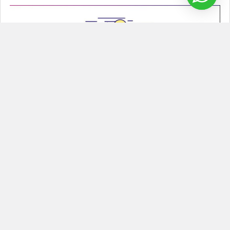
¿Cómo hacer un Glamping Inflable?
Glamping inflable Los glamping inflable son una tendencia que
se ha puesto de moda porque combina el …
Leer Más