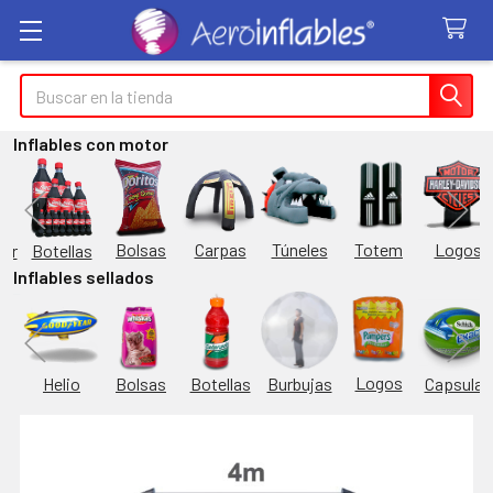
Buscar
Inflables con motor
Túneles
Totem
Logos
Bolsas
Carpas
Botellas
or
Inflables sellados
Logos
Burbujas
es
Helio
Bolsas
Botellas
Capsulas