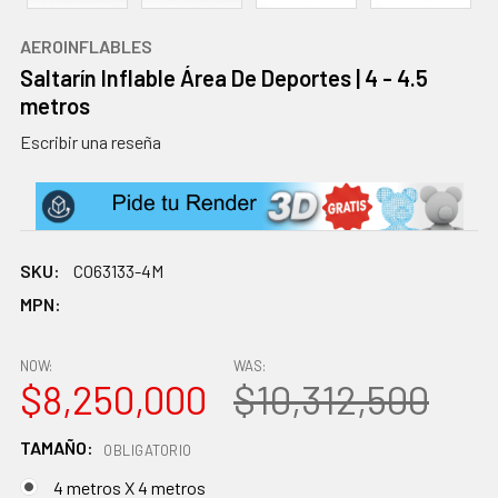
AEROINFLABLES
Saltarín Inflable Área De Deportes | 4 - 4.5
metros
Escribir una reseña
SKU:
CO63133-4M
MPN:
NOW:
WAS:
$8,250,000
$10,312,500
TAMAÑO:
OBLIGATORIO
4 metros X 4 metros