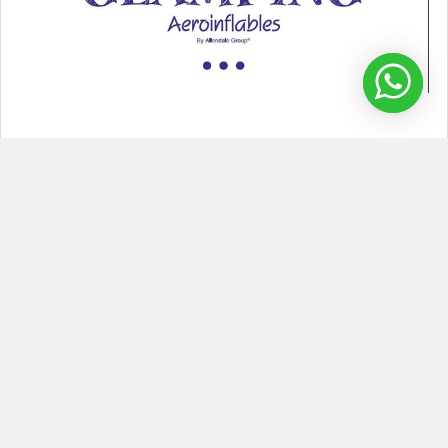
¿Cómo hacer un Glamping Inflable?
Glamping inflable Los glamping inflable son una tendencia que
se ha puesto de moda porque combina el …
Leer Más