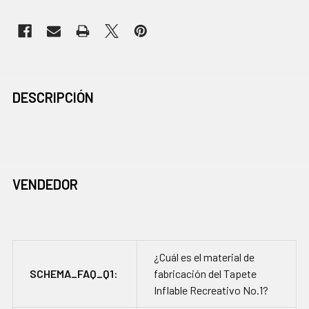
COMPRADOS
DESCRIPCIÓN
JUNTOS
CON
FRECUENCIA:
VENDEDOR
SELECCIONAR
TODO
AGREGAR
SELECCIONADOS
AL CARRITO
¿Cuál es el material de
SCHEMA_FAQ_Q1:
fabricación del Tapete
Inflable Recreativo No.1?