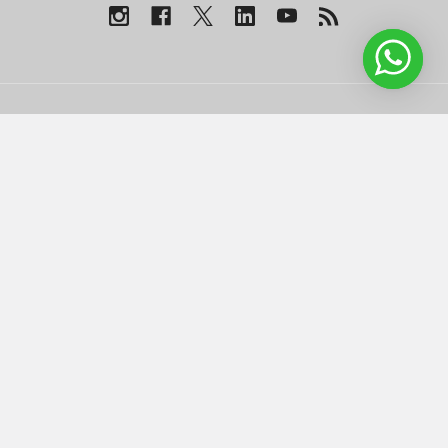
NAVEGAR
CATEGORÍAS
Contáctenos
Llamadores
Fabrica de inflables
Inflables con Motor
Nuestros productos
Air Bags
inflables a medida |
Inflables Sellados
Aeroinflables Colombia
Inflables Recreativos
Soporte
Blog
Mapa del sitio