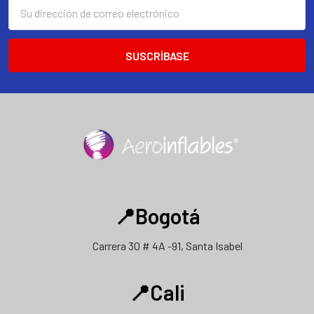
Dirección
de
correo
electrónico
📍Bogotá
Carrera 30 # 4A -91, Santa Isabel
📍Cali