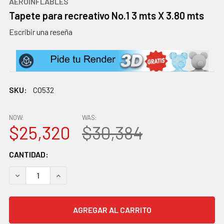
AEROINFLABLES
Tapete para recreativo No.1 3 mts X 3.80 mts
Escribir una reseña
SKU:
CO532
NOW:
WAS:
$25,320
$30,384
EXISTENCIAS
CANTIDAD:
ACTUALES:
DISMINUIR CANTIDAD:
AUMENTAR CANTIDAD: