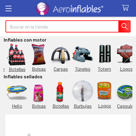
Buscar
Inflables con motor
Túneles
Totem
Logos
Bolsas
Carpas
Botellas
or
Inflables sellados
Logos
Burbujas
es
Helio
Bolsas
Botellas
Capsulas