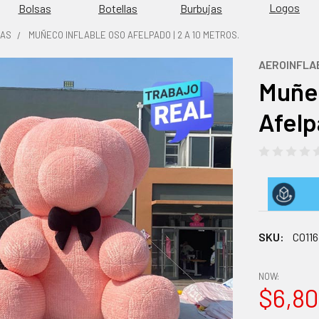
Logos
Burbujas
Bolsas
Botellas
DAS
MUÑECO INFLABLE OSO AFELPADO | 2 A 10 METROS.
AEROINFLA
Muñec
Afelp
SKU:
CO11
NOW:
$6,80