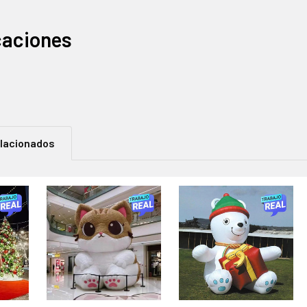
caciones
elacionados
os