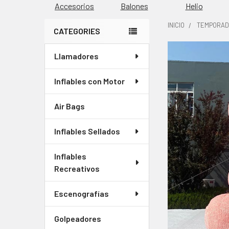
Accesorios
Balones
Helio
INICIO
TEMPORA
CATEGORIES
Barra
Llamadores
COMPRADOS
lateral
JUNTOS
CON
Inflables con Motor
FRECUENCIA:
Air Bags
SELECCIONAR
TODO
Inflables Sellados
AGREGAR
Inflables
SELECCIONADOS
Recreativos
AL CARRITO
Escenografías
Golpeadores