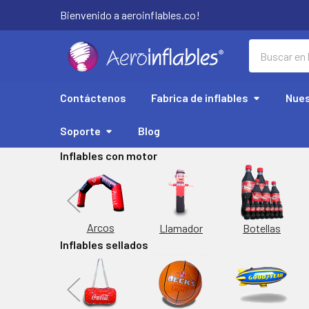
Bienvenido a aeroinflables.co!
Buscar
Contáctenos
Fabrica de inflables
Nues
Soporte
Blog
Inflables con motor
Replicas
Arcos
Botellas
Llamador
Inflables sellados
orta Latas
Inflable