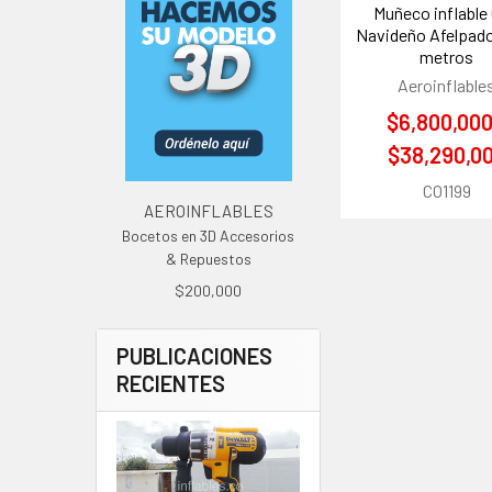
Muñeco inflable
Navideño Afelpado 
metros
Aeroinflable
$6,800,000
$38,290,0
CO1199
AEROINFLABLES
Bocetos en 3D Accesorios
& Repuestos
$200,000
PUBLICACIONES
RECIENTES