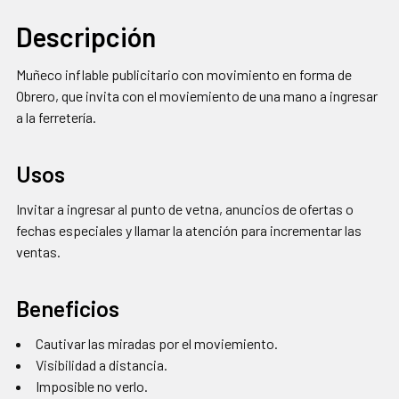
Descripción
SELECCIONAR
Muñeco inflable publicitario con movimiento en forma de
TODO
Obrero, que invita con el moviemiento de una mano a ingresar
a la ferretería.
AGREGAR
SELECCIONADOS
AL CARRITO
Usos
Invitar a ingresar al punto de vetna, anuncios de ofertas o
fechas especiales y llamar la atención para incrementar las
ventas.
Beneficios
Cautivar las miradas por el moviemiento.
Visibilidad a distancia.
Imposible no verlo.