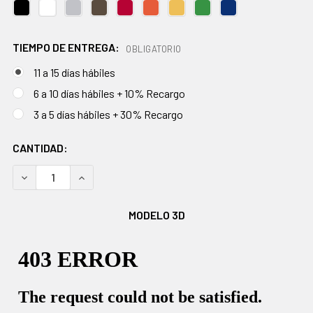
TIEMPO DE ENTREGA:
OBLIGATORIO
11 a 15 días hábiles
6 a 10 días hábiles + 10% Recargo
3 a 5 días hábiles + 30% Recargo
EXISTENCIAS
CANTIDAD:
ACTUALES:
DISMINUIR CANTIDAD:
AUMENTAR CANTIDAD:
MODELO 3D