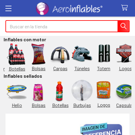
Buscar
Inflables con motor
Túneles
Totem
Logos
Bolsas
Carpas
Botellas
or
Inflables sellados
Logos
Burbujas
es
Helio
Bolsas
Botellas
Capsulas