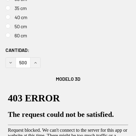
35 cm
40 cm
50 cm
60 cm
EXISTENCIAS
CANTIDAD:
ACTUALES:
DISMINUIR CANTIDAD:
AUMENTAR CANTIDAD:
MODELO 3D