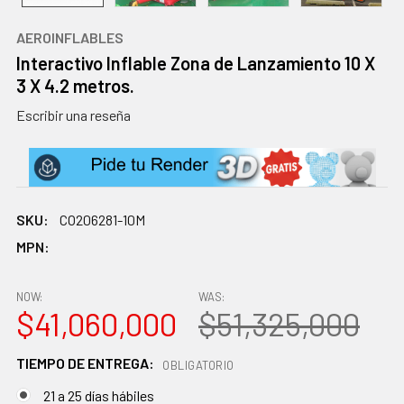
AEROINFLABLES
Interactivo Inflable Zona de Lanzamiento 10 X
3 X 4.2 metros.
Escribir una reseña
SKU:
CO206281-10M
MPN:
NOW:
WAS:
$41,060,000
$51,325,000
TIEMPO DE ENTREGA:
OBLIGATORIO
21 a 25 días hábiles