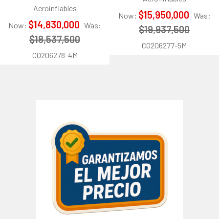
Aeroinflables
$15,950,000
Now:
Was:
$14,830,000
Now:
Was:
$19,937,500
$18,537,500
CO206277-5M
CO206278-4M
Barra
lateral