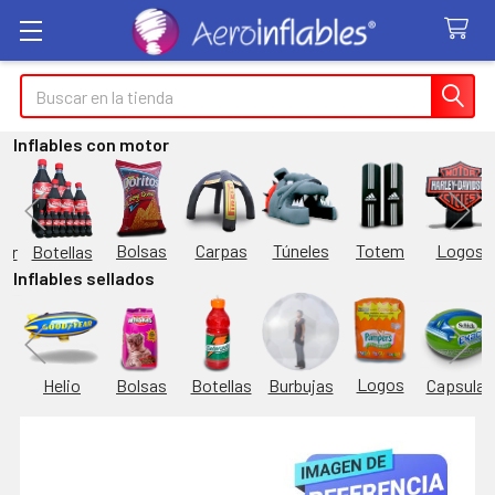
Buscar
Inflables con motor
Túneles
Totem
Logos
Bolsas
Carpas
Botellas
or
Inflables sellados
Logos
Burbujas
es
Helio
Bolsas
Botellas
Capsulas