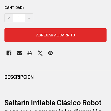
EXISTENCIAS
CANTIDAD:
ACTUALES:
DISMINUIR CANTIDAD:
AUMENTAR CANTIDAD:
COMPRADOS
DESCRIPCIÓN
JUNTOS
CON
FRECUENCIA:
Saltarín Inflable Clásico Robot
SELECCIONAR