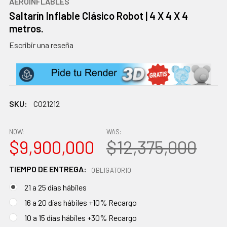
AEROINFLABLES
Saltarín Inflable Clásico Robot | 4 X 4 X 4
metros.
Escribir una reseña
SKU:
CO21212
NOW:
WAS:
$9,900,000
$12,375,000
TIEMPO DE ENTREGA:
OBLIGATORIO
21 a 25 días hábiles
16 a 20 días hábiles +10% Recargo
10 a 15 días hábiles +30% Recargo