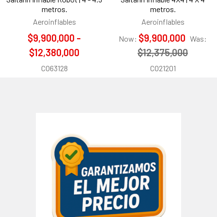
metros.
metros.
Aeroinflables
Aeroinflables
$9,900,000 -
$9,900,000
Now:
Was:
$12,380,000
$12,375,000
CO63128
CO21201
Barra
lateral