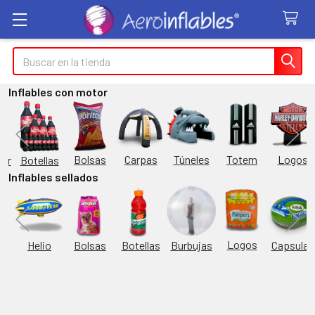
Buscar
Inflables con motor
Túneles
Totem
Logos
Bolsas
Carpas
Botellas
or
Inflables sellados
Logos
Burbujas
es
Helio
Bolsas
Botellas
Capsulas