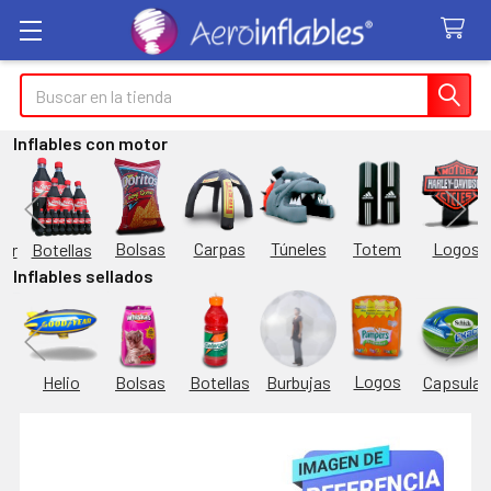
Buscar
Inflables con motor
Túneles
Totem
Logos
Bolsas
Carpas
Botellas
or
Inflables sellados
Logos
Burbujas
es
Helio
Bolsas
Botellas
Capsulas