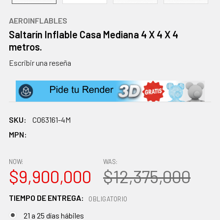
AEROINFLABLES
Saltarín Inflable Casa Mediana 4 X 4 X 4
metros.
Escribir una reseña
SKU:
CO63161-4M
MPN:
NOW:
WAS:
$9,900,000
$12,375,000
TIEMPO DE ENTREGA:
OBLIGATORIO
21 a 25 días hábiles