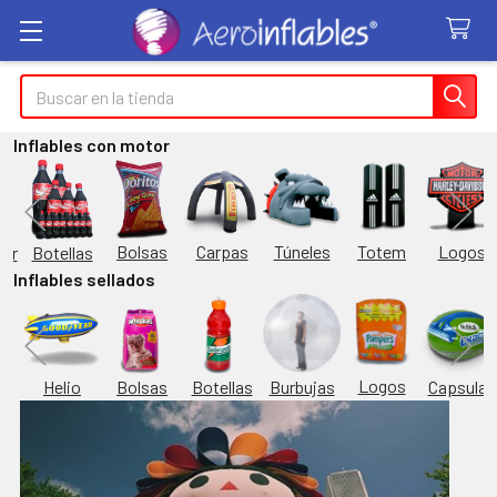
Buscar
Inflables con motor
Túneles
Totem
Logos
Bolsas
Carpas
Botellas
or
Inflables sellados
Logos
Burbujas
es
Helio
Bolsas
Botellas
Capsulas