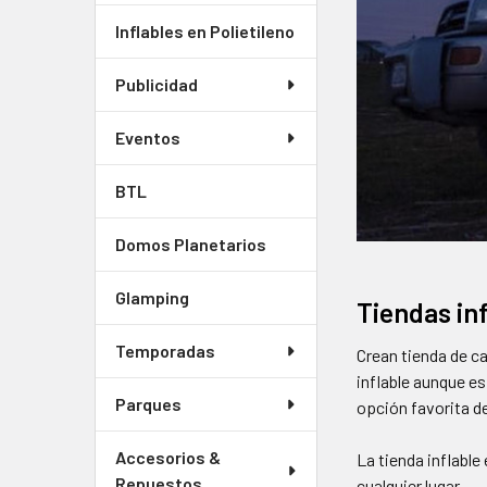
Inflables en Polietileno
Publicidad
Eventos
BTL
Domos Planetarios
Glamping
Tiendas inf
Temporadas
Crean tienda de ca
inflable aunque es
Parques
opción favorita d
Accesorios &
La tienda inflabl
Repuestos
cualquier lugar.