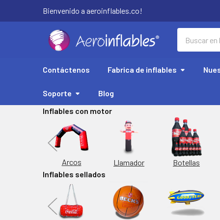
Bienvenido a aeroinflables.co!
Buscar
Contáctenos
Fabrica de inflables
Nues
Soporte
Blog
Inflables con motor
Replicas
Arcos
Botellas
Llamador
Inflables sellados
orta Latas
Inflable