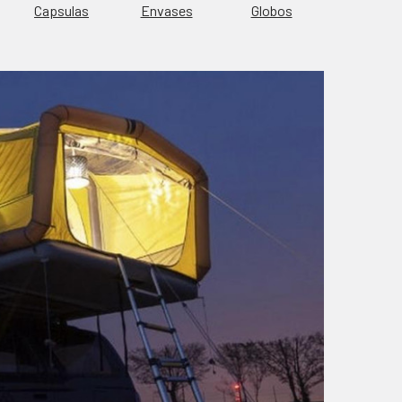
Capsulas
Envases
Globos