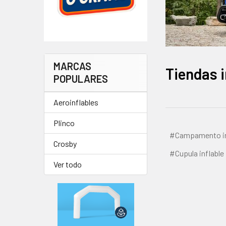
MARCAS
Tiendas i
POPULARES
Aeroinflables
Plinco
#Campamento in
Crosby
#Cupula inflable
Ver todo