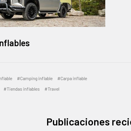
nflables
flable
#Camping inflable
#Carpa inflable
#Tiendas inflables
#Travel
Publicaciones rec