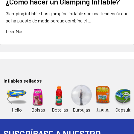
¿Cómo hacer un Glamping Inflable?
Glamping inflable Los glamping inflable son una tendencia que
se ha puesto de moda porque combina el …
Leer Más
Inflables sellados
Logos
Burbujas
es
Helio
Bolsas
Botellas
Capsulas
SUSCRÍBASE A NUESTRO