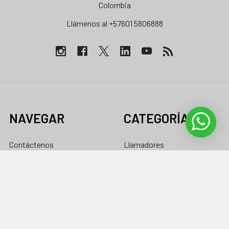
Colombia
Llámenos al +57601 5806888
NAVEGAR
CATEGORÍAS
Contáctenos
Llamadores
Fabrica de inflables
Inflables con Motor
Nuestros productos
Air Bags
inflables a medida |
Inflables Sellados
Aeroinflables Colombia
Inflables Recreativos
Soporte