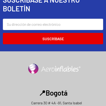
Footer
BOLETÍN
Dirección
de
correo
electrónico
📍Bogotá
Carrera 30 # 4A -91, Santa Isabel