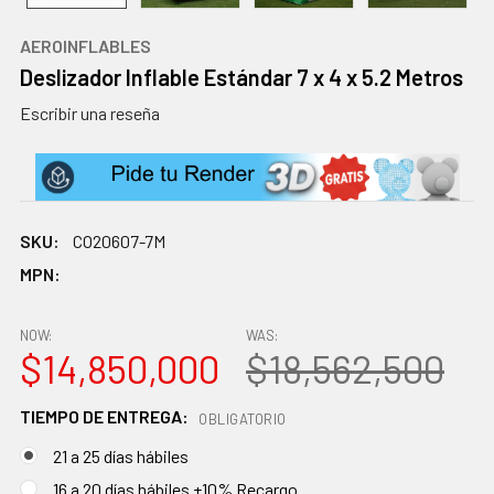
AEROINFLABLES
Deslizador Inflable Estándar 7 x 4 x 5.2 Metros
Escribir una reseña
SKU:
CO20607-7M
MPN:
NOW:
WAS:
$14,850,000
$18,562,500
TIEMPO DE ENTREGA:
OBLIGATORIO
21 a 25 días hábiles
16 a 20 días hábiles +10% Recargo