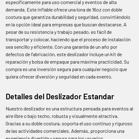
específicamente para uso comercial y eventos de alta
SELECCIONADOS
demanda. Este inflable ofrece una lona de 16oz con doble
AL CARRITO
costura que garantiza durabilidad y seguridad, convirtiéndolo
en la opción ideal para empresas que buscan destacarse. A
pesar de su resistencia y trabajo pesado, es fácil de
transportar y colocar, haciendo que el proceso de instalación
sea sencillo y eficiente. Con una garantía de un año por
defectos de fabricación, este deslizador incluye un kit de
reparación y bolsa de empaque para máxima practicidad. Su
compra es una inversión segura para cualquier negocio que
quiera ofrecer diversión y seguridad en cada evento.
Detalles del Deslizador Estandar
Nuestro deslizador es una estructura pensada para eventos al
aire libre o bajo techo, robusta y visualmente atractiva.
Gracias a su doble costura, soporta el uso continuo y riguroso
de las actividades comerciales. Además, proporciona una
experiencia divertida y segura para los usuarios.