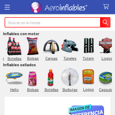
Buscar
Inflables con motor
Túneles
Totem
Logos
Bolsas
Carpas
Botellas
or
Inflables sellados
Logos
Burbujas
es
Helio
Bolsas
Botellas
Capsulas