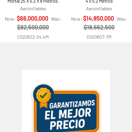
Mortal 25 X 5.2 X 8 metros.
4 x 5.2 Metros
Aeroinflables
Aeroinflables
$66,000,000
$14,850,000
Now:
Was:
Now:
Was:
$82,500,000
$18,562,500
CO20622-24.4M
CO20607-7M
Barra
lateral