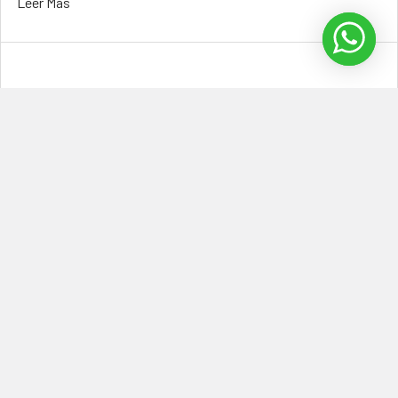
Leer Más
Inflables publicitarios sublimados
Los inflables publicitarios sublimados son un tipo de inflable
que se utiliza con fines promocional …