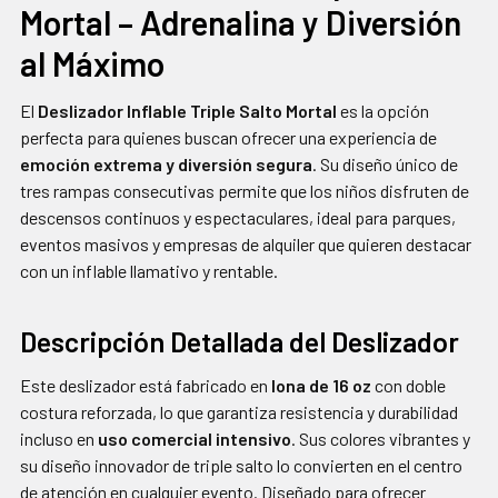
Mortal – Adrenalina y Diversión
SELECCIONAR
TODO
al Máximo
AGREGAR
SELECCIONADOS
El
Deslizador Inflable Triple Salto Mortal
es la opción
AL CARRITO
perfecta para quienes buscan ofrecer una experiencia de
emoción extrema y diversión segura
. Su diseño único de
tres rampas consecutivas permite que los niños disfruten de
descensos continuos y espectaculares, ideal para parques,
eventos masivos y empresas de alquiler que quieren destacar
con un inflable llamativo y rentable.
Descripción Detallada del Deslizador
Este deslizador está fabricado en
lona de 16 oz
con doble
costura reforzada, lo que garantiza resistencia y durabilidad
incluso en
uso comercial intensivo
. Sus colores vibrantes y
su diseño innovador de triple salto lo convierten en el centro
de atención en cualquier evento. Diseñado para ofrecer