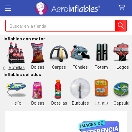
Buscar
Inflables con motor
Túneles
Totem
Logos
Bolsas
Carpas
Botellas
or
Inflables sellados
Logos
Burbujas
es
Helio
Bolsas
Botellas
Capsulas